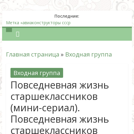
Последние:
Метка «авиаконструкторы ссср
Что такое НДС простыми словами: кто платит, ставки
налога, примеры расчета и использование налогового
вычета
Датчики для напорных пьезометров и измерения
Главная страница
»
Входная группа
гидростатического и порового давления
Соление сала в домашних условиях
Безглютеновый хлеб или борьба с целиакией
Входная группа
Повседневная жизнь
старшеклассников
(мини-сериал).
Повседневная жизнь
старшеклассников