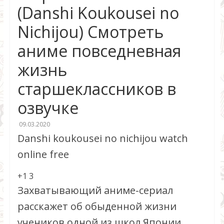
(Danshi Koukousei no
Nichijou) Смотреть
аниме повседневная
жизнь
старшеклассников в
озвучке
09.03.2020
Danshi koukousei no nichijou watch
online free
+1
3
Захватывающий аниме-сериал
расскажет об обыденной жизни
учеников одной из школ Японии.