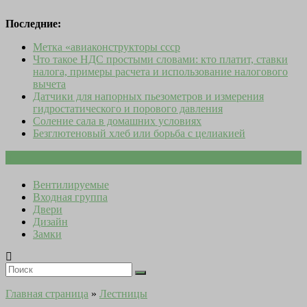
Последние:
Метка «авиаконструкторы ссср
Что такое НДС простыми словами: кто платит, ставки
налога, примеры расчета и использование налогового
вычета
Датчики для напорных пьезометров и измерения
гидростатического и порового давления
Соление сала в домашних условиях
Безглютеновый хлеб или борьба с целиакией
Вентилируемые
Входная группа
Двери
Дизайн
Замки
Главная страница
»
Лестницы