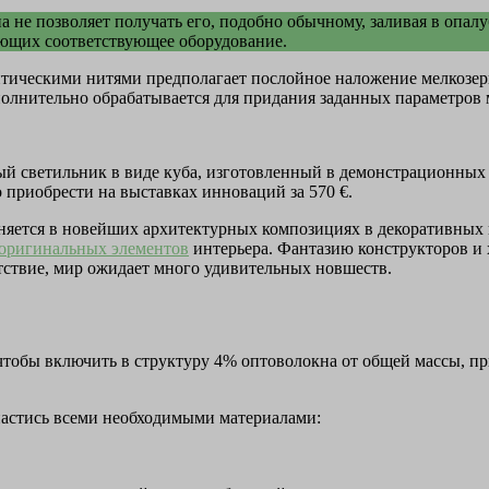
 не позволяет получать его, подобно обычному, заливая в опал
щих соответствующее оборудование.
тическими нитями предполагает послойное наложение мелкозерн
полнительно обрабатывается для придания заданных параметров
й светильник в виде куба, изготовленный в демонстрационных 
приобрести на выставках инноваций за 570 €.
яется в новейших архитектурных композициях в декоративных 
оригинальных элементов
интерьера. Фантазию конструкторов и 
ятствие, мир ожидает много удивительных новшеств.
 чтобы включить в структуру 4% оптоволокна от общей массы, п
апастись всеми необходимыми материалами: