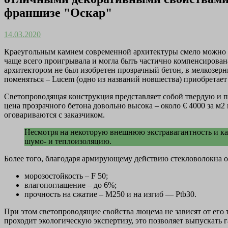
франшизе "Оскар"
14.03.2020
Краеугольным камнем современной архитектуры смело можно наз
чаще всего проигрывала и могла быть частично компенсирована
архитектором не был изобретен прозрачный бетон, в мелкозер
поменяться – Lucem (одно из названий новшества) приобретае
Светопроводящая конструкция представляет собой твердую и 
цена прозрачного бетона довольно высока – около € 4000 за м
оговариваются с заказчиком.
Несмотря на некоторую внешнюю экстравагантность и каж
шумо- и теплоизоляцию.
Более того, благодаря армирующему действию стекловолокна 
морозостойкость – F 50;
влагопоглащение – до 6%;
прочность на сжатие – М250 и на изгиб — Рtb30.
При этом светопроводящие свойства люцема не зависят от его
проходит экологическую экспертизу, это позволяет выпускать 