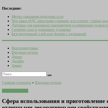
Последние:
Метка «авиаконструкторы ссср
Что такое НДС простыми словами: кто платит, ставки нал
Датчики для напорных пьезометров и измерения гидроста
Соление сала в домашних условиях
Безглютеновый хлеб или борьба с целиакией
Вентилируемые
Входная группа
Двери
Дизайн
Замки
Главная страница
»
Входная группа
Входная группа
Сфера использования и приготовление 
отличными декоративными свойствами 