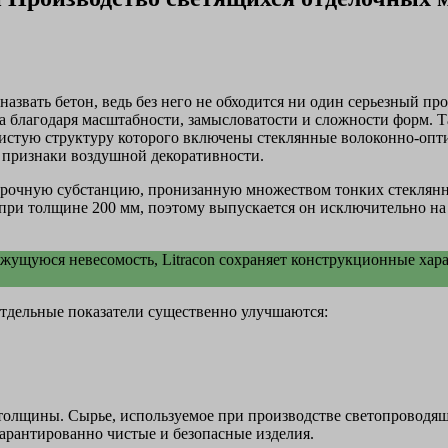
вать бетон, ведь без него не обходится ни один серьезный про
 благодаря масштабности, замысловатости и сложности форм. Та
нистую структуру которого включены стеклянные волоконно-опт
т признаки воздушной декоративности.
прочную субстанцию, пронизанную множеством тонких стеклянн
2 при толщине 200 мм, поэтому выпускается он исключительно на
ущуюся невесомость, Litracon сохраняет конструкционные хара
отдельные показатели существенно улучшаются:
 толщины. Сырье, используемое при производстве светопроводящ
гарантированно чистые и безопасные изделия.