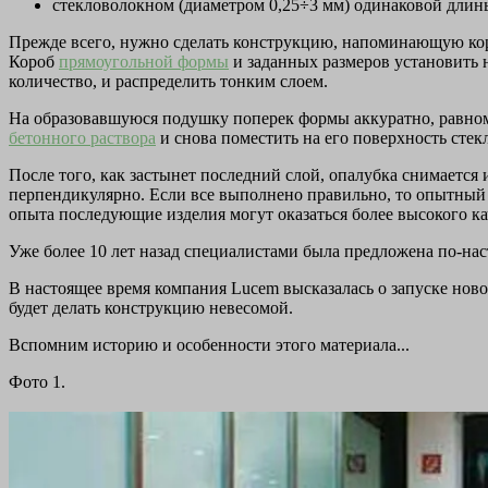
стекловолокном (диаметром 0,25÷3 мм) одинаковой длин
Прежде всего, нужно сделать конструкцию, напоминающую кор
Короб
прямоугольной формы
и заданных размеров установить 
количество, и распределить тонким слоем.
На образовавшуюся подушку поперек формы аккуратно, равном
бетонного раствора
и снова поместить на его поверхность сте
После того, как застынет последний слой, опалубка снимаетс
перпендикулярно. Если все выполнено правильно, то опытный об
опыта последующие изделия могут оказаться более высокого ка
Уже более 10 лет назад специалистами была предложена по-на
В настоящее время компания Lucem высказалась о запуске ново
будет делать конструкцию невесомой.
Вспомним историю и особенности этого материала...
Фото 1.