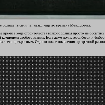
е больше тысячи лет назад, еще во времена Междуречья.
 время в ходе строительства всякого здания просто не обойтись
 компонент любого здания. Есть даже полистеролбетон и фиброц
звать его прекрасным. Однако после появления прозрачной разно