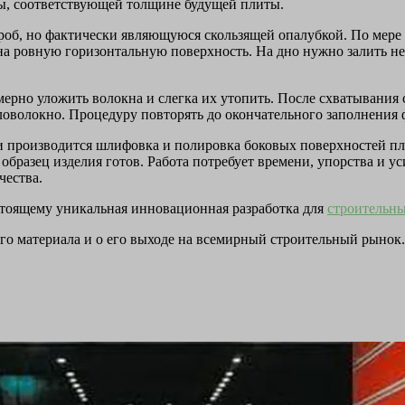
ы, соответствующей толщине будущей плиты.
об, но фактически являющуюся скользящей опалубкой. По мере 
на ровную горизонтальную поверхность. На дно нужно залить не
ерно уложить волокна и слегка их утопить. После схватывания
кловолокно. Процедуру повторять до окончательного заполнения
я и производится шлифовка и полировка боковых поверхностей 
разец изделия готов. Работа потребует времени, упорства и уси
чества.
стоящему уникальная инновационная разработка для
строительны
го материала и о его выходе на всемирный строительный рынок.