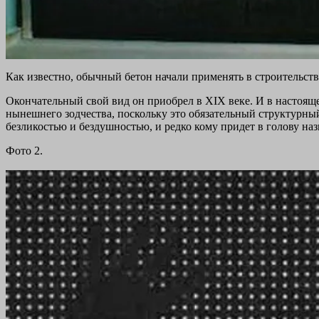
Как известно, обычный бетон начали применять в строительств
Окончательный свой вид он приобрел в ХIX веке. И в настоящее
нынешнего зодчества, поскольку это обязательный структурный
безликостью и бездушностью, и редко кому придет в голову на
Фото 2.