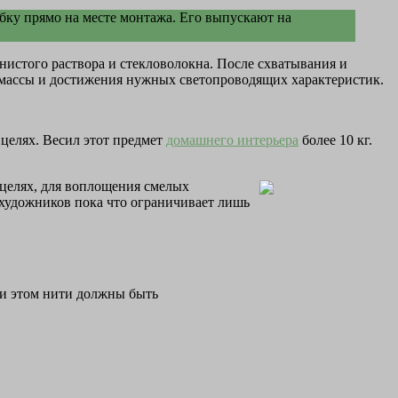
убку прямо на месте монтажа. Его выпускают на
истого раствора и стекловолокна. После схватывания и
 массы и достижения нужных светопроводящих характеристик.
целях. Весил этот предмет
домашнего интерьера
более 10 кг.
целях, для воплощения смелых
художников пока что ограничивает лишь
ри этом нити должны быть