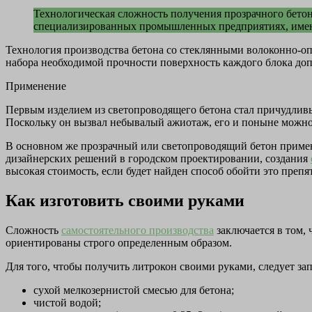
Технологическая сложность получения прозрачного бетона
специализированных промышленных предприятиях, имею
Технология производства бетона со стеклянными волоконно-оп
набора необходимой прочности поверхность каждого блока до
Применение
Первым изделием из светопроводящего бетона стал причудливы
Поскольку он вызвал небывалый ажиотаж, его и поныне можно 
В основном же прозрачный или светопроводящий бетон примен
дизайнерских решений в городском проектировании, создания
высокая стоимость, если будет найден способ обойти это преп
Как изготовить своими руками
Сложность
самостоятельного производства
заключается в том,
ориентированы строго определенным образом.
Для того, чтобы получить литрокон своими руками, следует з
сухой мелкозернистой смесью для бетона;
чистой водой;