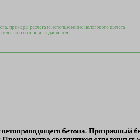
ога, примеры расчета и использование налогового вычета
тического и порового давления
светопроводящего бетона. Прозрачный б
Производство светящихся отделочных м