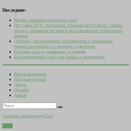
Последние:
Метка «авиаконструкторы ссср
Что такое НДС простыми словами: кто платит, ставки
налога, примеры расчета и использование налогового
вычета
Датчики для напорных пьезометров и измерения
гидростатического и порового давления
Соление сала в домашних условиях
Безглютеновый хлеб или борьба с целиакией
Вентилируемые
Входная группа
Двери
Дизайн
Замки
Главная страница
»
Пола
Пола