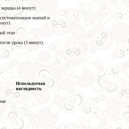
зарядка (4 минут)
систематизация знаний и
инут)
ый этап
огов урока (3 минут).
Используемая
наглядность
ная
я