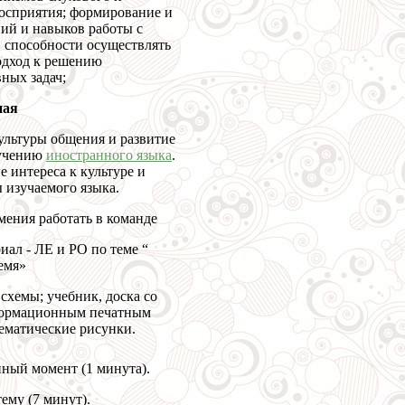
восприятия; формирование и
ий и навыков работы с
, способности осуществлять
одход к решению
ных задач;
ная
ультуры общения и развитие
зучению
иностранного языка
.
 интереса к культуре и
 изучаемого языка.
мения работать в команде
иал - ЛЕ и РО по теме “
емя»
 схемы; учебник, доска со
ормационным печатным
ематические рисунки.
ный момент (1 минута).
ему (7 минут).