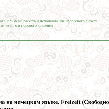
ога, примеры расчета и использование налогового вычета
тического и порового давления
ма на немецком языке. Freizeit (Свободн
цкому