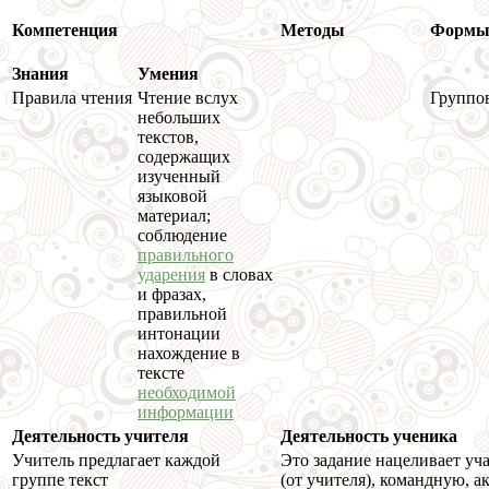
Компетенция
Методы
Форм
Знания
Умения
Правила чтения
Чтение вслух
Группо
небольших
текстов,
содержащих
изученный
языковой
материал;
соблюдение
правильного
ударения
в словах
и фразах,
правильной
интонации
нахождение в
тексте
необходимой
информации
Деятельность учителя
Деятельность ученика
Учитель предлагает каждой
Это задание нацеливает уч
группе текст
(от учителя), командную, а