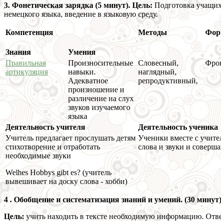
3. Фонетическая зарядка (5 минут). Цель:
Подготовка учащих
немецкого языка, введение в языковую среду.
Компетенция
Методы
Фо
Знания
Умения
Правильная
Произносительные
Словесный,
Фро
артикуляция
навыки.
наглядный,
Адекватное
репродуктивный,
произношение и
различение на слух
звуков изучаемого
языка
Деятельность учителя
Деятельность ученика
Учитель предлагает прослушать детям
Ученики вместе с учит
стихотворение и отработать
слова и звуки и соверш
необходимые звуки
Welhes Hobbys gibt es? (учитель
вывешивает на доску слова - хобби)
4
. Обобщение и систематизация знаний и умений. (30 минут
Цель:
учить находить в тексте необходимую информацию. Отв