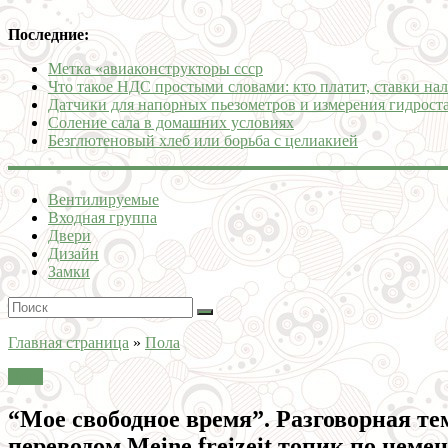
Последние:
Метка «авиаконструкторы ссср
Что такое НДС простыми словами: кто платит, ставки нал
Датчики для напорных пьезометров и измерения гидроста
Соление сала в домашних условиях
Безглютеновый хлеб или борьба с целиакией
Вентилируемые
Входная группа
Двери
Дизайн
Замки
Главная страница
»
Пола
Пола
“Мое свободное время”. Разговорная те
переводом Meine freizeit топик по неме