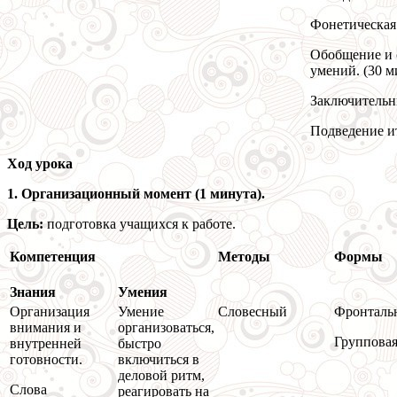
Фонетическая 
Обобщение и 
умений. (30 м
Заключительн
Подведение ит
Ход урока
1. Организационный момент (1 минута).
Цель:
подготовка учащихся к работе.
Компетенция
Методы
Формы
Знания
Умения
Организация
Умение
Словесный
Фронталь
внимания и
организоваться,
Группова
внутренней
быстро
готовности.
включиться в
деловой ритм,
Слова
реагировать на