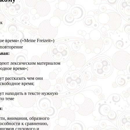
ык
е время» («Meine Freizeit»)
повторение
ьная:
деют лексическим материалом
одное время»;
т рассказать чем они
свободное время;
ут находить в тексте нужную
о теме
я:
ти, внимания, образного
особности к сравнению,
низмов слухового и