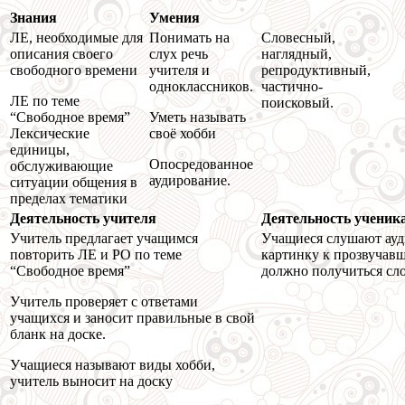
Знания
Умения
ЛЕ, необходимые для
Понимать на
Словесный,
описания своего
слух речь
наглядный,
свободного времени
учителя и
репродуктивный,
одноклассников.
частично-
ЛЕ по теме
поисковый.
“Свободное время”
Уметь называть
Лексические
своё хобби
единицы,
Опосредованное
обслуживающие
аудирование.
ситуации общения в
пределах тематики
Деятельность учителя
Деятельность ученик
Учитель предлагает учащимся
Учащиеся слушают ауди
повторить ЛЕ и РО по теме
картинку к прозвучавше
“Свободное время”
должно получиться сло
Учитель проверяет с ответами
учащихся и заносит правильные в свой
бланк на доске.
Учащиеся называют виды хобби,
учитель выносит на доску