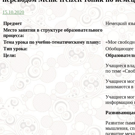
15.10.2020
Предмет
Немецкий яз
Место занятия в структуре образовательного
процесса:
Тема урока по учебно-тематическому плану:
«Мое свободно
Тип урока:
Обобщающее 
Цели:
Образовател
Учащиеся вла
по теме «Своб
Учащиеся могу
занимаются в 
Учащиеся мог
информацию п
Развивающа
Развитие памя
мышления, сп
развитие меха