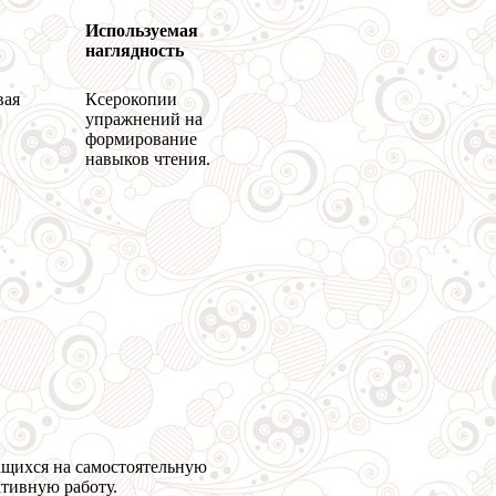
ы
Используемая
наглядность
вая
Ксерокопии
упражнений на
формирование
навыков чтения.
ащихся на самостоятельную
ктивную работу.