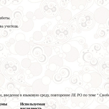
аботы.
ва учителя.
, введение в языковую среду, повторение ЛЕ РО по теме “ Своб
рмы
Используемая
наглядность