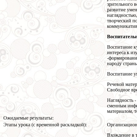
зрительного 
развитие умен
наглядностью
творческий п
коммуникатив
Воспитатель
Воспитание к
интереса к и
-формирование
народу страны
Воспитание у
Речевой матер
Свободное вр
Наглядность -
сменным инф
материалом, т
Ожидаемые результаты:
Этапы урока (с временной раскладкой):
Организацион
Вхождение в т