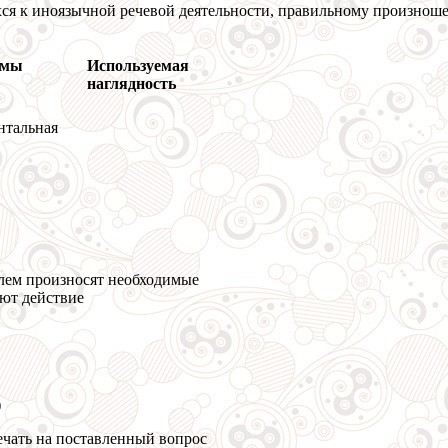
ся к иноязычной речевой деятельности, правильному произно
рмы
Используемая
наглядность
нтальная
елем произносят необходимые
ают действие
)
ечать на поставленный вопрос