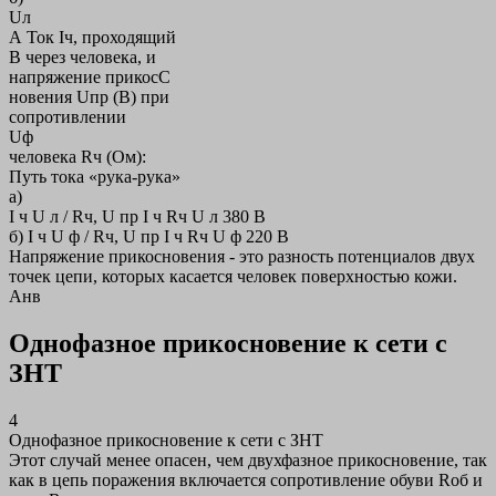
Uл
А Ток Iч, проходящий
В через человека, и
напряжение прикосС
новения Uпр (В) при
сопротивлении
Uф
человека Rч (Ом):
Путь тока «рука-рука»
а)
I ч U л / Rч, U пр I ч Rч U л 380 В
б) I ч U ф / Rч, U пр I ч Rч U ф 220 В
Напряжение прикосновения - это разность потенциалов двух
точек цепи, которых касается человек поверхностью кожи.
Анв
Однофазное прикосновение к сети с
ЗНТ
4
Однофазное прикосновение к сети с ЗНТ
Этот случай менее опасен, чем двухфазное прикосновение, так
как в цепь поражения включается сопротивление обуви Rоб и