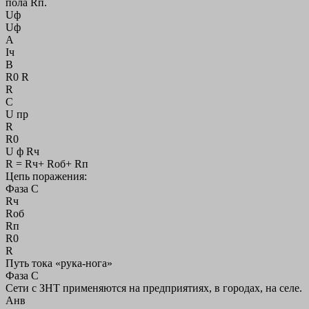
пола Rп.
Uф
Uф
А
Iч
В
R0 R
R
С
U пр
R
R0
U ф Rч
R = Rч+ Rоб+ Rп
Цепь поражения:
Фаза С
Rч
Rоб
Rп
R0
R
Путь тока «рука-нога»
Фаза С
Сети с ЗНТ применяются на предприятиях, в городах, на селе.
Анв