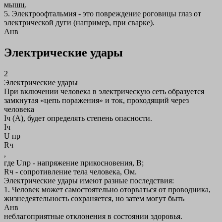
мышц.
5. Электроофтальмия - это повреждение роговицы глаз от
электрической дуги (например, при сварке).
Анв
Электрические удары
2
Электрические удары
При включении человека в электрическую сеть образуется
замкнутая «цепь поражения» и ток, проходящий через
человека
Iч (А), будет определять степень опасности.
Iч
U пр
Rч
,
где Uпр - напряжение прикосновения, В;
Rч - сопротивление тела человека, Ом.
Электрические удары имеют разные последствия:
1. Человек может самостоятельно оторваться от проводника,
жизнедеятельность сохраняется, но затем могут быть
Анв
неблагоприятные отклонения в состоянии здоровья.