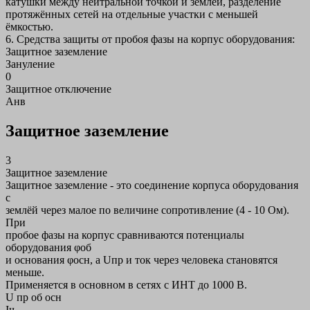
катушки между нейтральной точкой и землёй, разделение
протяжённых сетей на отдельные участки с меньшей
ёмкостью.
6. Средства защиты от пробоя фазы на корпус оборудования:
Защитное заземление
Зануление
0
Защитное отключение
Анв
Защитное заземление
3
Защитное заземление
Защитное заземление - это соединение корпуса оборудования
с
землёй через малое по величине сопротивление (4 - 10 Ом).
При
пробое фазы на корпус сравниваются потенциалы
оборудования φоб
и основания φосн, а Uпр и ток через человека становятся
меньше.
Применяется в основном в сетях с ИНТ до 1000 В.
U пр об осн
Iч