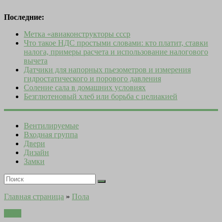
Последние:
Метка «авиаконструкторы ссср
Что такое НДС простыми словами: кто платит, ставки
налога, примеры расчета и использование налогового
вычета
Датчики для напорных пьезометров и измерения
гидростатического и порового давления
Соление сала в домашних условиях
Безглютеновый хлеб или борьба с целиакией
Вентилируемые
Входная группа
Двери
Дизайн
Замки
Главная страница
»
Пола
Пола