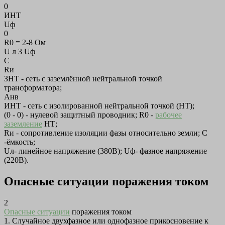
0
ИНТ
Uф
0
R0 = 2-8 Ом
U л 3 Uф
С
Rи
ЗНТ - сеть с заземлённой нейтральной точкой
трансформатора;
Анв
ИНТ - сеть с изолированной нейтральной точкой (НТ);
(0 - 0) - нулевой защитный проводник; R0 -
рабочее
заземление
НТ;
Rи - сопротивление изоляции фазы относительно земли; С
-ёмкость;
Uл- линейное напряжение (380В); Uф- фазное напряжение
(220В).
Опасные ситуации поражения током
2
Опасные ситуации
поражения током
1. Случайное двухфазное или однофазное прикосновение к