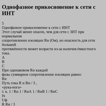
Однофазное прикосновение к сети с
ИНТ
5
Однофазное прикосновение к сети с ИНТ
Этот случай менее опасен, чем для сети с ЗНТ при
нормальном
сопротивлении изоляции Rи (Ом), но опасность для сети
большой
протяжённости может возрасти из-за наличия ёмкостного
тока.
А
В
С
При одинаковом Rи каждой
фазы суммарное сопротивление изоляции равно:
Rи
Путь тока R и Rи / 3 ,
«рука-нога»
т. к. 1 / Rи 1 / RиА 1 / RиВ 1 / RиС
Iч
Uф
R Rи / 3