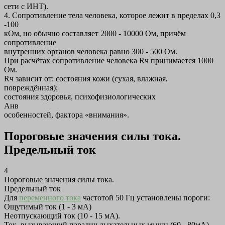
сети с ИНТ).
4. Сопротивление тела человека, которое лежит в пределах 0,3
-100
кОм, но обычно составляет 2000 - 10000 Ом, причём
сопротивление
внутренних органов человека равно 300 - 500 Ом.
При расчётах сопротивление человека Rч принимается 1000
Ом.
Rч зависит от: состояния кожи (сухая, влажная,
повреждённая);
состояния здоровья, психофизиологических
Анв
особенностей, фактора «внимания».
Пороговые значения силы тока.
Предельный ток
4
Пороговые значения силы тока.
Предельный ток
Для
переменного тока
частотой 50 Гц установлены пороги:
Ощутимый ток (1 - 3 мА)
Неотпускающий ток (10 - 15 мА).
Ток, вызывающий паралич дыхательных мышц (60 - 80мА).