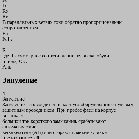
Iз
Rз
Rи
В параллельных ветвях токи обратно пропорциональны
сопротивлениям.
Rз
Iч I з
,
R
где R - суммарное сопротивление человека, обуви
и пола, Ом.
Анв
Зануление
4
Зануление
Зануление - это соединение корпуса оборудования с нулевым
защитным проводником. При пробое фазы на корпус
возникает
большой ток короткого замыкания, срабатывают
автоматические
выключатели (АВ) или сгорают плавкие вставки
предохранителей