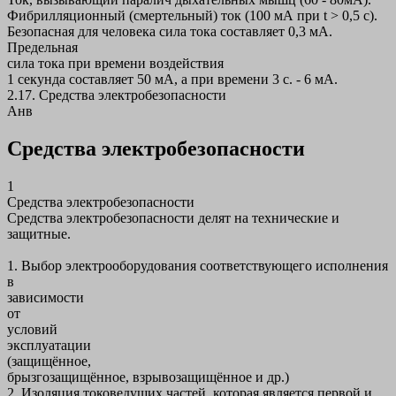
Фибрилляционный (смертельный) ток (100 мА при t > 0,5 c).
Безопасная для человека сила тока составляет 0,3 мА.
Предельная
сила тока при времени воздействия
1 секунда составляет 50 мА, а при времени 3 с. - 6 мА.
2.17. Средства электробезопасности
Анв
Средства электробезопасности
1
Средства электробезопасности
Средства электробезопасности делят на технические и
защитные.
1. Выбор электрооборудования соответствующего исполнения
в
зависимости
от
условий
эксплуатации
(защищённое,
брызгозащищённое, взрывозащищённое и др.)
2. Изоляция токоведущих частей, которая является первой и