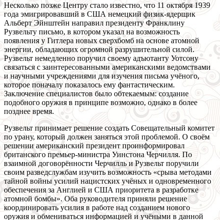
Несколько позже Центру стало известно, что 11 октября 1939
года эмигрировавший в США немецкий физик-ядерщик
Альберт Эйнштейн направил президенту Франклину
Рузвельту письмо, в котором указал на возможность
появления у Гитлера новых сверхбомб на основе атомной
энергии, обладающих огромной разрушительной силой.
Рузвельт немедленно поручил своему адъютанту Уотсону
связаться с заинтересованными американскими ведомствами
и научными учреждениями для изучения письма учёного,
которое поначалу показалось ему фантастическим.
Заключение специалистов было обтекаемым: создание
подобного оружия в принципе возможно, однако в более
позднее время.
Рузвельт принимает решение создать Совещательный комитет
по урану, который должен заняться этой проблемой. О своём
решении американский президент проинформировал
британского премьер-министра Уинстона Черчилля. По
взаимной договорённости Черчилль и Рузвельт поручили
своим разведслужбам изучить возможность «срыва методами
тайной войны усилий нацистских учёных и одновременного
обеспечения за Англией и США приоритета в разработке
атомной бомбы». Оба руководителя приняли решение
координировать усилия в работе над созданием нового
оружия и обмениваться информацией и учёными в данной