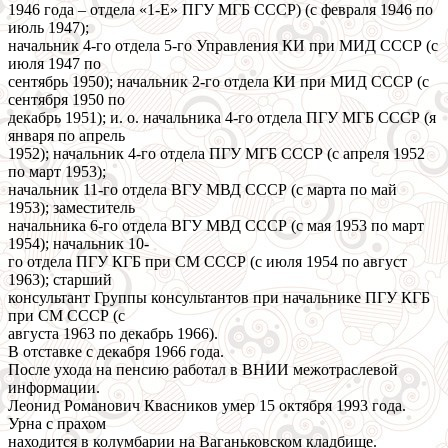
1946 года – отдела «1-Е» ПГУ МГБ СССР) (с февраля 1946 по
июль 1947);
начальник 4-го отдела 5-го Управления КИ при МИД СССР (с
июля 1947 по
сентябрь 1950); начальник 2-го отдела КИ при МИД СССР (с
сентября 1950 по
декабрь 1951); и. о. начальника 4-го отдела ПГУ МГБ СССР (я
января по апрель
1952); начальник 4-го отдела ПГУ МГБ СССР (с апреля 1952
по март 1953);
начальник 11-го отдела ВГУ МВД СССР (с марта по май
1953); заместитель
начальника 6-го отдела ВГУ МВД СССР (с мая 1953 по март
1954); начальник 10-
го отдела ПГУ КГБ при СМ СССР (с июля 1954 по август
1963); старший
консультант Группы консультантов при начальнике ПГУ КГБ
при СМ СССР (с
августа 1963 по декабрь 1966).
В отставке с декабря 1966 года.
После ухода на пенсию работал в ВНИИ межотраслевой
информации.
Леонид Романович Квасников умер 15 октября 1993 года.
Урна с прахом
находится в колумбарии на Ваганьковском кладбище.