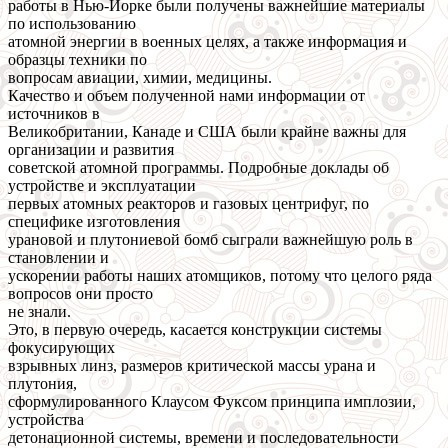
работы в Нью-Йорке были получены важнейшие материалы
по использованию
атомной энергии в военных целях, а также информация и
образцы техники по
вопросам авиации, химии, медицины.
Качество и объем полученной нами информации от
источников в
Великобритании, Канаде и США были крайне важны для
организации и развития
советской атомной программы. Подробные доклады об
устройстве и эксплуатации
первых атомных реакторов и газовых центрифуг, по
специфике изготовления
урановой и плутониевой бомб сыграли важнейшую роль в
становлении и
ускорении работы наших атомщиков, потому что целого ряда
вопросов они просто
не знали.
Это, в первую очередь, касается конструкции системы
фокусирующих
взрывных линз, размеров критической массы урана и
плутония,
сформулированного Клаусом Фуксом принципа имплозии,
устройства
детонационной системы, времени и последовательности