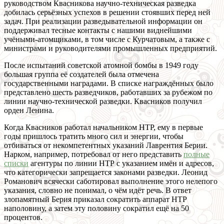
руководством Квасникова научно-техническая разведка
добилась серьёзных успехов в решении стоявших перед ней
задач. При реализации разведывательной информации он
поддерживал тесные контакты с нашими виднейшими
учёными-атомщиками, в том числе с Курчатовым, а также с
министрами и руководителями промышленных предприятий.
После испытаний советской атомной бомбы в 1949 году
большая группа её создателей была отмечена
государственными наградами. В списке награждённых было
представлено шесть разведчиков, работавших за рубежом по
линии научно-технической разведки. Квасников получил
орден Ленина.
Когда Квасников работал начальником НТР, ему в первые
годы пришлось тратить много сил и энергии, чтобы
отбиваться от некомпетентных указаний Лаврентия Берии.
Нарком, например, потребовал от него представить
полные
списки
агентуры по линии НТР с указанием имён и адресов,
что категорически запрещается законами разведки. Леонид
Романович всячески саботировал выполнение этого нелепого
указания, словно не понимал, о чём идёт речь. В ответ
злопамятный Берия приказал сократить аппарат НТР
наполовину, а затем эту половину сократил ещё на 50
процентов.