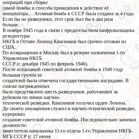
операций при сборке
самой бомбы и способа приведения в действие еѐ
инициатора… Атомная бомба в СССР была создана за 4 года.
Если бы не разведчики, этот срок был бы в два раза
больше.
В ноябре 1945 года в связи с предательством шифровальщика
резидентуры
НКГБ в Оттаве Леонид Квасников был срочно отозван из
США.
По возвращении в Москву был в резерве назначения 1-го
Управления НКГБ
СССР (с декабря 1945 по февраль 1946).
После испытаний советской атомной бомбы в 1949 году
большая группа ее
создателей была отмечена государственными наградами. В
списке награжденных
было представлено шесть разведчиков, работавших за
рубежом по линии научно-
технической разведки. Квасников получил орден Ленина.
До своего увольнения служил в научно-технической разведке,
курировал
создание советской атомной бомбы. Последовательно занимал
должности:
заместитель начальника 11-го отдела 1-го Управления НКГБ-
МГБ СССР (с 27 июня