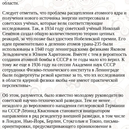
области.
Следует отметить, что проблема расщепления атомного ядра и
получения нового источника энергии интересовала и
советских учёных, которые вели соответствующие
исследования. Так, в 1934 году советский учёный Николай
Семёнов создал общую количественную теорию цепных
реакций, за что позже был удостоен Нобелевской премии. Его
идеи применительно к делению атомов урана-235 были
использованы в 1940 году ленинградскими физиками Яковом
Зельдовичем и Юлием Харитоном. Вместе с тем в вероятность
создания атомной бомбы в СССР в те годы мало кто верил. К
тому же еще в 1936 году на сессии Академии наук СССР
сотрудники Физико-технического института в Ленинграде
были подвергнуты резкой критике за то, что их исследования
в области ядерной физики якобы «не имеют практической
перспективы».
Об этом, разумеется, было известно молодому руководителю
советской научно-технической разведки. Тем не менее
незадолго до вероломного нападения гитлеровской Германии
на СССР Леонид Квасников становится инициатором
направления в ряд резидентур внешней разведки, в том числе
в Лондон, Нью-Йорк, Берлин, Стокгольм и Токио, письма-
ориентировки, предусматривающего проникновение в