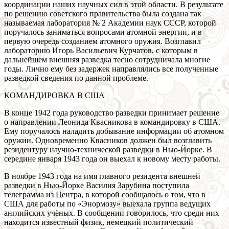
координации наших научных сил в этой области. В результате
по решению советского правительства была создана так
называемая лаборатория № 2 Академии наук СССР, которой
поручалось заниматься вопросами атомной энергии, и в
первую очередь созданием атомного оружия. Возглавил
лабораторию Игорь Васильевич Курчатов, с которым в
дальнейшем внешняя разведка тесно сотрудничала многие
годы. Лично ему без задержек направлялись все полученные
разведкой сведения по данной проблеме.
КОМАНДИРОВКА В США
В конце 1942 года руководство разведки принимает решение
о направлении Леонида Квасникова в командировку в США.
Ему поручалось наладить добывание информации об атомном
оружии. Одновременно Квасников должен был возглавить
резидентуру научно-технической разведки в Нью-Йорке. В
середине января 1943 года он выехал к новому месту работы.
В ноябре 1943 года на имя главного резидента внешней
разведки в Нью-Йорке Василия Зарубина поступила
телеграмма из Центра, в которой сообщалось о том, что в
США для работы по «Энормозу» выехала группа ведущих
английских учёных. В сообщении говорилось, что среди них
находится известный физик, немецкий политический