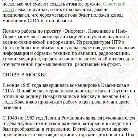
несколько лет сумеют создать атомное оружие:
Советский
Союз
лежал в руинах, и никто за океаном даже не
предполагал, что через четыре года будет положен конец
монополии США в этой области.
Помимо работы по проекту «Энормоз», Квасников в Нью-
Йорке занимался также организацией получения научной и
военно-технической информации. Из резидентуры НТР в
Центр в большом объёме поступала секретная документальная
информация и образцы техники по авиации, радиолокации,
химии, медицине, представлявшие значительный интерес для
отечественной промышленности, работавшей на фронт.
СНОВА В МОСКВЕ
В конце 1945 года завершилась командировка Квасникова в
США. В ноябре на американском пароходе «Натан Тоусон» он
отплыл на родину. Возвратившись в Москву в декабре 1945
года, Квасников продолжил работу в центральном аппарате
разведки.
С 1948 по 1963 год Леонид Романович являлся руководителем
отдела научно-технической разведки, который впоследствии
был преобразован в управление. В этой должности широко
проявились его блестящие организаторские способности. Под