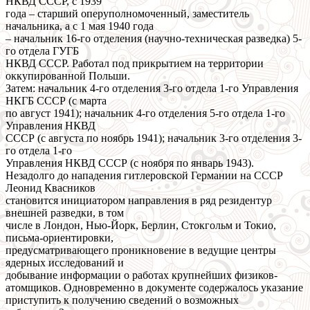
НКВД СССР, с 1939
года – старший оперуполномоченный, заместитель
начальника, а с 1 мая 1940 года
– начальник 16-го отделения (научно-техническая разведка) 5-
го отдела ГУГБ
НКВД СССР. Работал под прикрытием на территории
оккупированной Польши.
Затем: начальник 4-го отделения 3-го отдела 1-го Управления
НКГБ СССР (с марта
по август 1941); начальник 4-го отделения 5-го отдела 1-го
Управления НКВД
СССР (с августа по ноябрь 1941); начальник 3-го отделения 3-
го отдела 1-го
Управления НКВД СССР (с ноября по январь 1943).
Незадолго до нападения гитлеровской Германии на СССР
Леонид Квасников
становится инициатором направления в ряд резидентур
внешней разведки, в том
числе в Лондон, Нью-Йорк, Берлин, Стокгольм и Токио,
письма-ориентировки,
предусматривающего проникновение в ведущие центры
ядерных исследований и
добывание информации о работах крупнейших физиков-
атомщиков. Одновременно в документе содержалось указание
приступить к получению сведений о возможных