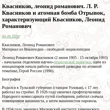
Квасников, леонид романович. Л. Р.
Квасников и атомная бомба Отрывок,
характеризующий Квасников, Леонид
Романович
04.09.2020
Квасников, Леонид Романович
Материал из Википедии - свободной энциклопедии
Леонид Романович Квасников (2 июня 1905 - 15 октября 1993)
- начальник отделения научно-
технической разведки
, один из
инициаторов начала работы внешней разведки по атомной
тематике, Герой России (1996).
Биография
Родился в Тульской губернии (станция Узловая), с 17 лет
работал на стройке. В 1926 году окончил профтехучилище
Народного комиссариата путей сообщения, работал сначала
помощником машиниста, а затем машинистом паровоза.
В 1934 году закончил Московский институт химического