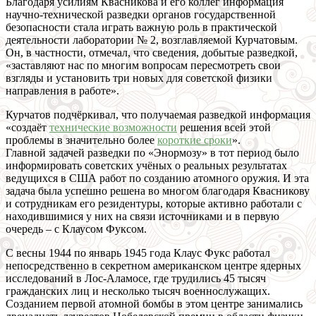
Благодаря усилиям Квасникова и его коллег информация
научно-технической разведки органов государственной
безопасности стала играть важную роль в практической
деятельности лаборатории № 2, возглавляемой Курчатовым.
Он, в частности, отмечал, что сведения, добытые разведкой,
«заставляют нас по многим вопросам пересмотреть свои
взгляды и установить три новых для советской физики
направления в работе».
Курчатов подчёркивал, что получаемая разведкой информация
«создаёт
технические возможности
решения всей этой
проблемы в значительно более
короткие сроки
».
Главной задачей разведки по «Энормозу» в тот период было
информировать советских учёных о реальных результатах
ведущихся в США работ по созданию атомного оружия. И эта
задача была успешно решена во многом благодаря Квасникову
и сотрудникам его резидентуры, которые активно работали с
находившимися у них на связи источниками и в первую
очередь – с Клаусом Фуксом.
С весны 1944 по январь 1945 года Клаус Фукс работал
непосредственно в секретном американском центре ядерных
исследований в Лос-Аламосе, где трудились 45 тысяч
гражданских лиц и несколько тысяч военнослужащих.
Созданием первой атомной бомбы в этом центре занимались