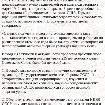
10 октября 1941 года возглавляемое Квасниковым
подразделение научно-технической разведки подготовило в
марте 1942 года за подписью наркома Берии спецсообщение
для Сталина «О проводимых в Англии, США, Германии и
Франции интенсивных научно-исследовательских работах по
созданию атомной бомбы». В документе, в частности,
говорилось:
«С целью получения нового источника энергии в ряде
капиталистических стран в связи с проводимыми работами по
расщеплению атомного ядра было начато изучение вопроса об
использовании атомной энергии урана для военных целей.
Исходя из важности и актуальности проблемы практического
применения атомной энергии урана-235 для военных целей
Советского Союза было бы целесообразно:
1. Проработать вопрос о создании научно-совещательного
органа при Государственном комитете обороны СССР из
авторитетных лиц для координирования, изучения и
направления работ всех учёных, научно-исследовательских
организаций СССР, занимающихся вопросом атомной
энергии урана.
2. Обеспечить секретное ознакомление с материалами НКВД
СССР по урану видных специалистов с целью дачи оценки и