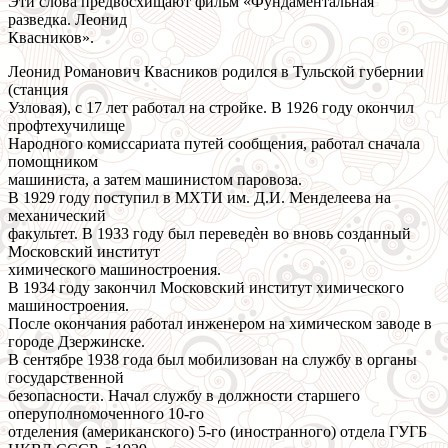
Эти слова предвосхищают фильм «Фундаментальная
разведка. Леонид
Квасников».
Леонид Романович Квасников родился в Тульской губернии
(станция
Узловая), с 17 лет работал на стройке. В 1926 году окончил
профтехучилище
Народного комиссариата путей сообщения, работал сначала
помощником
машиниста, а затем машинистом паровоза.
В 1929 году поступил в МХТИ им. Д.И. Менделеева на
механический
факультет. В 1933 году был переведѐн во вновь созданный
Московский институт
химического машиностроения.
В 1934 году закончил Московский институт химического
машиностроения.
После окончания работал инженером на химическом заводе в
городе Дзержинске.
В сентябре 1938 года был мобилизован на службу в органы
государственной
безопасности. Начал службу в должности старшего
оперуполномоченного 10-го
отделения (американского) 5-го (иностранного) отдела ГУГБ