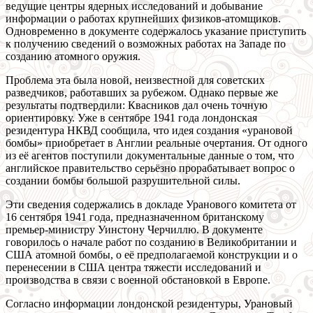
ведущие центры ядерных исследований и добывание
информации о работах крупнейших физиков-атомщиков.
Одновременно в документе содержалось указание приступить
к получению сведений о возможных работах на Западе по
созданию атомного оружия.
Проблема эта была новой, неизвестной для советских
разведчиков, работавших за рубежом. Однако первые же
результаты подтвердили: Квасников дал очень точную
ориентировку. Уже в сентябре 1941 года лондонская
резидентура НКВД сообщила, что идея создания «урановой
бомбы» приобретает в Англии реальные очертания. От одного
из её агентов поступили документальные данные о том, что
английское правительство серьёзно прорабатывает вопрос о
создании бомбы большой разрушительной силы.
Эти сведения содержались в докладе Уранового комитета от
16 сентября 1941 года, предназначенном британскому
премьер-министру Уинстону Черчиллю. В документе
говорилось о начале работ по созданию в Великобритании и
США атомной бомбы, о её предполагаемой конструкции и о
перенесении в США центра тяжести исследований и
производства в связи с военной обстановкой в Европе.
Согласно информации лондонской резидентуры, Урановый