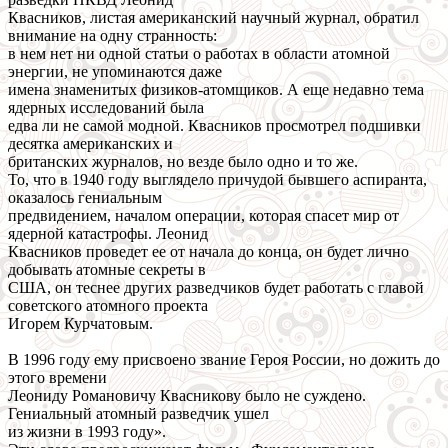
Квасников, листая американский научный журнал, обратил
внимание на одну странность:
в нем нет ни одной статьи о работах в области атомной
энергии, не упоминаются даже
имена знаменитых физиков-атомщиков. А еще недавно тема
ядерных исследований была
едва ли не самой модной. Квасников просмотрел подшивки
десятка американских и
британских журналов, но везде было одно и то же.
То, что в 1940 году выглядело причудой бывшего аспиранта,
оказалось гениальным
предвидением, началом операции, которая спасет мир от
ядерной катастрофы. Леонид
Квасников проведет ее от начала до конца, он будет лично
добывать атомные секреты в
США, он теснее других разведчиков будет работать с главой
советского атомного проекта
Игорем Курчатовым.
В 1996 году ему присвоено звание Героя России, но дожить до
этого времени
Леониду Романовичу Квасникову было не суждено.
Гениальный атомный разведчик ушел
из жизни в 1993 году».