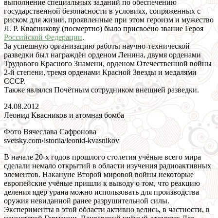
выполнение специальных заданий по обеспечению
государственной безопасности в условиях, сопряженных с
риском для жизни, проявленные при этом героизм и мужество
Л. Р. Квасникову (посмертно) было присвоено звание Героя
Российской Федерации
.
За успешную организацию работы научно-технической
разведки был награждён орденом Ленина, двумя орденами
Трудового Красного Знамени, орденом Отечественной войны
2-й степени, тремя орденами Красной Звезды и медалями
СССР.
Также являлся Почётным сотрудником внешней разведки.
24.08.2012
Леонид Квасников и атомная бомба
Фото Вячеслава Сафронова
svetsky.com›istoriia/leonid-kvasnikov
В начале 20-х годов прошлого столетия учёные всего мира
сделали немало открытий в области изучения радиоактивных
элементов. Накануне Второй мировой войны некоторые
европейские учёные пришли к выводу о том, что реакцию
деления ядер урана можно использовать для производства
оружия невиданной ранее разрушительной силы.
Эксперименты в этой области активно велись, в частности, в