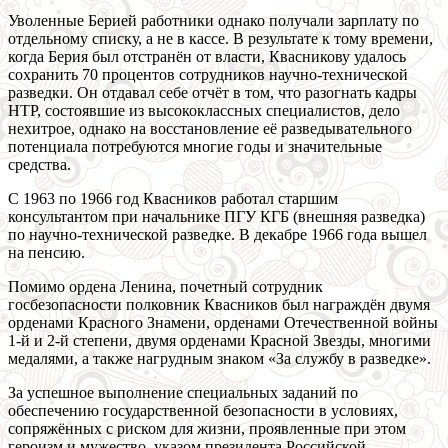
Уволенные Берией работники однако получали зарплату по
отдельному списку, а не в кассе. В результате к тому времени,
когда Берия был отстранён от власти, Квасникову удалось
сохранить 70 процентов сотрудников научно-технической
разведки. Он отдавал себе отчёт в том, что разогнать кадры
НТР, состоявшие из высококлассных специалистов, дело
нехитрое, однако на восстановление её разведывательного
потенциала потребуются многие годы и значительные
средства.
С 1963 по 1966 год Квасников работал старшим
консультантом при начальнике ПГУ КГБ (внешняя разведка)
по научно-технической разведке. В декабре 1966 года вышел
на пенсию.
Помимо ордена Ленина, почетный сотрудник
госбезопасности полковник Квасников был награждён двумя
орденами Красного Знамени, орденами Отечественной войны
1-й и 2-й степени, двумя орденами Красной Звезды, многими
медалями, а также нагрудным знаком «За службу в разведке».
За успешное выполнение специальных заданий по
обеспечению государственной безопасности в условиях,
сопряжённых с риском для жизни, проявленные при этом
героизм и мужество, указом президента Российской