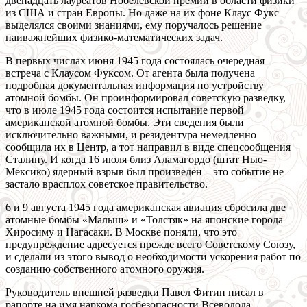
двенадцать лауреатов Нобелевской премии в области физики
из США и стран Европы. Но даже на их фоне Клаус Фукс
выделялся своими знаниями, ему поручалось решение
наиважнейших физико-математических задач.
В первых числах июня 1945 года состоялась очередная
встреча с Клаусом Фуксом. От агента была получена
подробная документальная информация по устройству
атомной бомбы. Он проинформировал советскую разведку,
что в июле 1945 года состоится испытание первой
американской атомной бомбы. Эти сведения были
исключительно важными, и резидентура немедленно
сообщила их в Центр, а тот направил в виде спецсообщения
Сталину. И когда 16 июля близ Аламагордо (штат Нью-
Мексико) ядерный взрыв был произведён – это событие не
застало врасплох советское правительство.
6 и 9 августа 1945 года американская авиация сбросила две
атомные бомбы «Малыш» и «Толстяк» на японские города
Хиросиму и Нагасаки. В Москве поняли, что это
предупреждение адресуется прежде всего Советскому Союзу,
и сделали из этого вывод о необходимости ускорения работ по
созданию собственного атомного оружия.
Руководитель внешней разведки Павел Фитин писал в
рапорте на имя наркома госбезопасности Всеволода