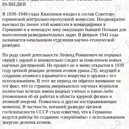
РАЗВЕДКИ
В 1939–1940 годах Квасников входил в состав Советско-
германской контрольно-пропускной комиссии. Неоднократно
выезжал по линии этой комиссии в командировки в
Германию и в немецкую зону оккупации бывшей Польши для
выполнения разведывательных задач. В феврале 1941 года
назначается начальником отделения научно-технической
разведки.
По роду своей деятельности Леонид Романович не порывал
связей с наукой и внимательно следил за появлением новых
научных достижений. Не прошёл он и мимо открытия в 1939
году цепной реакции деления атомов урана-235, ведущей к
созданию атомного взрывчатого вещества и оружия с его
использованием. В этот же период он обратил внимание на
тот факт, что со страниц американских научных журналов
полностью исчезли имена видных учёных и какие-либо
упоминания об их работах в области ядерной физики и
атомной энергии. Появились и другие настораживающие
моменты. В частности, внешней разведке органов
госбезопасности СССР стало известно, что в Германии
ведутся работы по созданию «сверхбомбы» с использованием
энергии деления атомов.