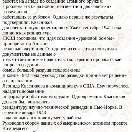
работах на Западе по созданию атомного оружия.
Проблема эта была новой, неизвестной для советских
разведчиков,
работавших за рубежом. Однако первые же результаты
подтвердили: Квасников
дал очень точную ориентировку. Уже в сентябре 1941 года
лондонская резидентура
НКВД сообщила, что идея создания «урановой бомбы»
приобретает в Англии
реальные очертания. От одного из ее агентов поступили
документальные данные о
том, что английское правительство серьезно прорабатывает
вопрос о создании
бомбы большой разрушительной силы.
В конце 1942 года руководство разведки принимает решение
о направлении
Леонида Квасникова в командировку в США. Ему поручалось
наладить добывание
информации об атомном оружии. Одновременно Квасников
должен был возглавить
резидентуру научно-технической разведки в Нью-Йорке. В
середине января 1943
года он выехал к новому месту работы.
Руководил сбором данных об американском атомном проекте.
Во время его