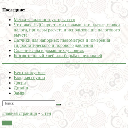
Последние:
Метка «авиаконструкторы ссср
Что такое НДС простыми словами: кто платит, ставки
налога, примеры расчета и использование налогового
вычета
Датчики для напорных пьезометров и измерения
гидростатического и порового давления
Соление сала в домашних условиях
Безглютеновый хлеб или борьба с целиакией
Вентилируемые
Входная группа
Двери
Дизайн
Замки
Главная страница
»
Стен
Стен