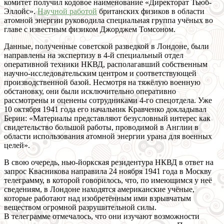
комитет получил кодовое наименование «Директорат Тьюб-
Эллойс».
Научной работой
британских физиков в области
атомной энергии руководила специальная группа учёных во
главе с известным физиком Джорджем Томсоном.
Данные, полученные советской разведкой в Лондоне, были
направлены на экспертизу в 4-й специальный отдел
оперативной техники НКВД, располагавший собственным
научно-исследовательским центром и соответствующей
производственной базой. Несмотря на тяжёлую военную
обстановку, они были исключительно оперативно
рассмотрены и оценены сотрудниками 4-го спецотдела. Уже
10 октября 1941 года его начальник Кравченко докладывал
Берии: «Материалы представляют безусловный интерес как
свидетельство большой работы, проводимой в Англии в
области использования атомной энергии урана для военных
целей».
В свою очередь, нью-йоркская резидентура НКВД в ответ на
запрос Квасникова направила 24 ноября 1941 года в Москву
телеграмму, в которой говорилось, что, по имеющимся у неё
сведениям, в Лондоне находятся американские учёные,
которые работают над изобретённым ими взрывчатым
веществом огромной разрушительной силы.
В телеграмме отмечалось, что они изучают возможности