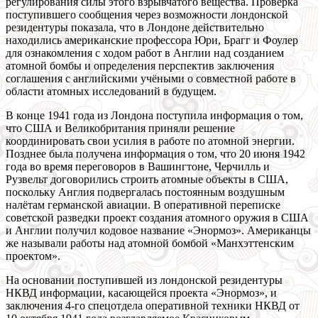
регулирования силы этого взрывчатого вещества. Проверка
поступившего сообщения через возможности лондонской
резидентуры показала, что в Лондоне действительно
находились американские профессора Юри, Брагг и Фоулер
для ознакомления с ходом работ в Англии над созданием
атомной бомбы и определения перспектив заключения
соглашения с английскими учёными о совместной работе в
области атомных исследований в будущем.
В конце 1941 года из Лондона поступила информация о том,
что США и Великобритания приняли решение
координировать свои усилия в работе по атомной энергии.
Позднее была получена информация о том, что 20 июня 1942
года во время переговоров в Вашингтоне, Черчилль и
Рузвельт договорились строить атомные объекты в США,
поскольку Англия подвергалась постоянным воздушным
налётам германской авиации. В оперативной переписке
советской разведки проект создания атомного оружия в США
и Англии получил кодовое название «Энормоз». Американцы
же называли работы над атомной бомбой «Манхэттенским
проектом».
На основании поступившей из лондонской резидентуры
НКВД информации, касающейся проекта «Энормоз», и
заключения 4-го спецотдела оперативной техники НКВД от