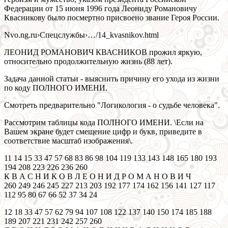
Федерации от 15 июня 1996 года Леониду Романовичу
Квасникову было посмертно присвоено звание Героя России.
Nvo.ng.ru›Спецслужбы›…/14_kvasnikov.html
ЛЕОНИД РОМАНОВИЧ КВАСНИКОВ прожил яркую,
относительно продолжительную жизнь (88 лет).
Задача данной статьи - выяснить причину его ухода из жизни
по коду ПОЛНОГО ИМЕНИ.
Смотреть предварительно "Логикология - о судьбе человека".
Рассмотрим таблицы кода ПОЛНОГО ИМЕНИ. \Если на
Вашем экране будет смещение цифр и букв, приведите в
соответствие масштаб изображения\.
11 14 15 33 47 57 68 83 86 98 104 119 133 143 148 165 180 193
194 208 223 226 236 260
К В А С Н И К О В Л Е О Н И Д Р О М А Н О В И Ч
260 249 246 245 227 213 203 192 177 174 162 156 141 127 117
112 95 80 67 66 52 37 34 24
12 18 33 47 57 62 79 94 107 108 122 137 140 150 174 185 188
189 207 221 231 242 257 260