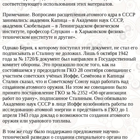
соответствующего использования этих материалов.
Примечание. Вопросами расщепления атомного ядра в СССР
занимались: академик Капица – в Академии наук СССР,
академик Скобельцын – в Ленинградском физическом
институте, профессор Слуцкин – в Харьковском физико-
техническом институте и другие».
Однако Берия, к которому поступил этот документ, не стал его
подписывать и Сталину не доложил. Лишь 6 октября 1942
года за № 1720/Б документ был направлен в Государственный
комитет обороны. Это произошло после того, как на
состоявшемся у председателя ГКО 28 сентября совещании с
участием советских учёных Иоффе, Семёнова и Капицы
Сталин сказал, что и Советскому Союзу надо работать над
созданием атомного оружия. На этом же совещании было
принято постановление ГКО за № 2352 «Об организации
работ по урану», подписанное Сталиным. Оно обязывало
Академию наук СССР в лице Иоффе возобновить работы по
исследованию атомной энергии и представить в ГКО до 1
апреля 1943 года доклад о возможности создания атомного
оружия или уранового топлива.
В том же году было поддержано предложение научно-
технической разведки о создании специального органа по