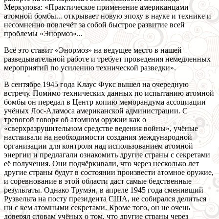
Меркулова: «Практическое применение американцами
атомной бомбы... открывает новую эпоху в науке и технике и
несомненно повлечёт за собой быстрое развитие всей
проблемы «Энормоз»...
Всё это ставит «Энормоз» на ведущее место в нашей
разведывательной работе и требует проведения немедленных
мероприятий по усилению технической разведки».
В сентябре 1945 года Клаус Фукс вышел на очередную
встречу. Помимо технических данных по испытанию атомной
бомбы он передал в Центр копию меморандума ассоциации
учёных Лос-Аламоса американской администрации. С
тревогой говоря об атомном оружии как о
«сверхразрушительном средстве ведения войны», учёные
настаивали на необходимости создания международной
организации для контроля над использованием атомной
энергии и предлагали ознакомить другие страны с секретами
её получения. Они подчёркивали, что через несколько лет
другие страны будут в состоянии произвести атомное оружие,
и соревнование в этой области даст самые бедственные
результаты. Однако Трумэн, в апреле 1945 года сменивший
Рузвельта на посту президента США, не собирался делиться
ни с кем атомными секретами. Кроме того, он не очень
доверял словам учёных о том, что другие страны через