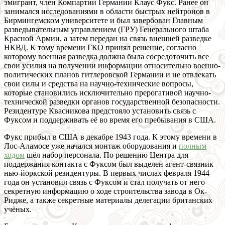
эмигрант, член Компартии Германии Клаус Фукс. Ранее он
занимался исследованиями в области быстрых нейтронов в
Бирмингемском университете и был завербован Главным
разведывательным управлением (ГРУ) Генерального штаба
Красной Армии, а затем передан на связь внешней разведке
НКВД. К тому времени ГКО принял решение, согласно
которому военная разведка должна была сосредоточить все
свои усилия на получении информации относительно военно-
политических планов гитлеровской Германии и не отвлекать
свои силы и средства на научно-технические вопросы,
которые становились исключительно прерогативой научно-
технической разведки органов государственной безопасности.
Резидентуре Квасникова предстояло установить связь с
Фуксом и поддерживать её во время его пребывания в США.
Фукс прибыл в США в декабре 1943 года. К этому времени в
Лос-Аламосе уже начался монтаж оборудования и
полным
ходом
шёл набор персонала. По решению Центра для
поддержания контакта с Фуксом был выделен агент-связник
нью-йоркской резидентуры. В первых числах февраля 1944
года он установил связь с Фуксом и стал получать от него
секретную информацию о ходе строительства завода в Ок-
Ридже, а также секретные материалы делегации британских
учёных.