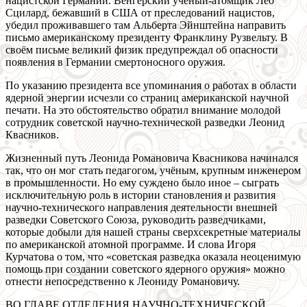
нацистской Германии. Венгерский учёный-атомщик Лео
Сцилард, бежавший в США от преследований нацистов,
убедил проживавшего там Альберта Эйнштейна направить
письмо американскому президенту Франклину Рузвельту. В
своём письме великий физик предупреждал об опасности
появления в Германии смертоносного оружия.
По указанию президента все упоминания о работах в области
ядерной энергии исчезли со страниц американской научной
печати. На это обстоятельство обратил внимание молодой
сотрудник советской научно-технической разведки Леонид
Квасников.
Жизненный путь Леонида Романовича Квасникова начинался
так, что он мог стать педагогом, учёным, крупным инженером
в промышленности. Но ему суждено было иное – сыграть
исключительную роль в истории становления и развития
научно-технического направления деятельности внешней
разведки Советского Союза, руководить разведчиками,
которые добыли для нашей страны сверхсекретные материалы
по американской атомной программе. И слова Игоря
Курчатова о том, что «советская разведка оказала неоценимую
помощь при создании советского ядерного оружия» можно
отнести непосредственно к Леониду Романовичу.
ВО ГЛАВЕ ОТДЕЛЕНИЯ НАУЧНО-ТЕХНИЧЕСКОЙ