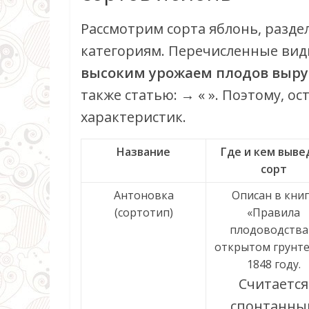
Рассмотрим сорта яблонь, разде
категориям. Перечисленные вид
высоким урожаем плодов выру
также статью: → « ». Поэтому, 
характеристик.
Название
Где и кем выве
сорт
Антоновка
Описан в кни
(сортотип)
«Правила
плодоводства
открытом грунте
1848 году.
Считается
спонтанны