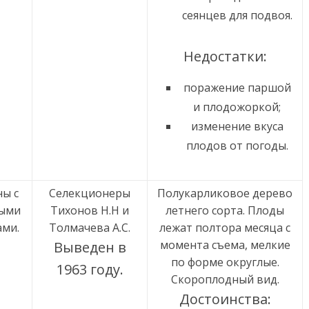
сеянцев для подвоя.
Недостатки:
поражение паршой
и плодожоркой;
изменение вкуса
плодов от погоды.
ны с
Селекционеры
Полукарликовое дерево
ыми
Тихонов Н.Н и
летнего сорта. Плоды
ми.
Толмачева А.С.
лежат полтора месяца с
момента съема, мелкие
Выведен в
по форме округлые.
1963 году.
Скороплодный вид.
Достоинства: