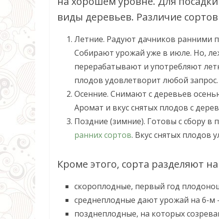
на хорошем уровне. Для посадки
виды деревьев. Различие сортов 
Летние. Радуют дачников ранними п
Собирают урожай уже в июле. Но, ле
перерабатывают и употребляют летни
плодов удовлетворит любой запрос.
Осенние. Снимают с деревьев осенью
Аромат и вкус снятых плодов с дерев
Поздние (зимние). Готовы с сбору в 
ранних сортов
. Вкус снятых плодов 
Кроме этого, сорта разделяют на
скороплодные, первый год плодоноше
среднеплодные дают урожай на 6-м –
позднеплодные, на которых созреваю