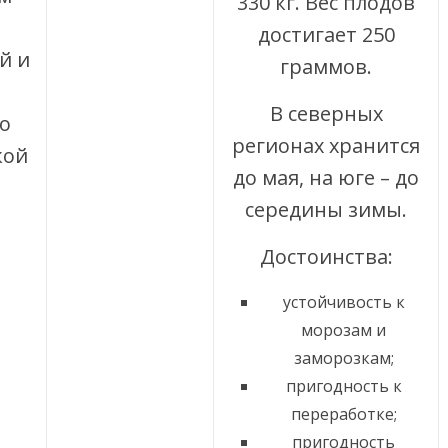
330 кг. Вес плодов
достигает 250
й и
граммов.
В северных
о
регионах хранится
кой
до мая, на юге – до
середины зимы.
Достоинства:
устойчивость к
морозам и
заморозкам;
пригодность к
переработке;
пригодность