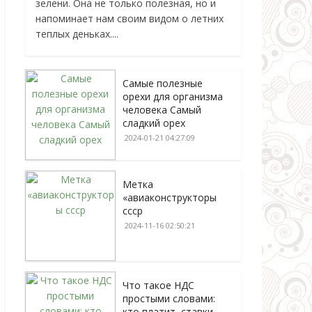
зелени. Она не только полезная, но и
напоминает нам своим видом о летних
теплых деньках....
Самые полезные
орехи для организма
человека Самый
сладкий орех
2024-01-21 04:27:09
Метка
«авиаконструкторы
ссср
2024-11-16 02:50:21
Что такое НДС
простыми словами:
кто платит, ставки