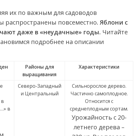
ляя их по важным для садоводов
ы распространены повсеместно.
Яблони с
чают даже в «неудачные» годы.
Читайте
остановимся подробнее на описании
ден
Районы для
Характеристики
выращивания
ге
Северо-Западный
Сильнорослое дерево.
и Центральный
Частично самоплодное.
 в
Относится с
…» в
среднеплодным сортам.
Урожайность с 20-
летнего дерева –
м