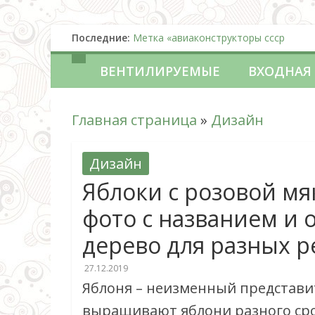
Последние:
Метка «авиаконструкторы ссср
Что такое НДС простыми словами: кт
Датчики для напорных пьезометров 
ВЕНТИЛИРУЕМЫЕ
ВХОДНАЯ
Соление сала в домашних условиях
Безглютеновый хлеб или борьба с ц
Главная страница
»
Дизайн
Дизайн
Яблоки с розовой мя
фото с названием и 
дерево для разных 
27.12.2019
Яблоня – неизменный представи
выращивают яблони разного сро