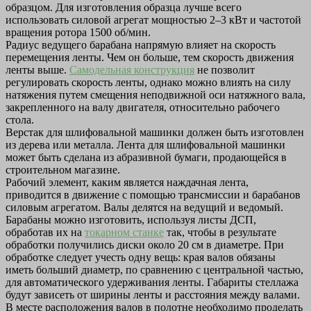
образцом. Для изготовления образца лучше всего
использовать силовой агрегат мощностью 2–3 кВт и частотой
вращения ротора 1500 об/мин.
Радиус ведущего барабана напрямую влияет на скорость
перемещения ленты. Чем он больше, тем скорость движения
ленты выше.
Самодельная конструкция
не позволит
регулировать скорость ленты, однако можно влиять на силу
натяжения путем смещения неподвижной оси натяжного вала,
закрепленного на валу двигателя, относительно рабочего
стола.
Верстак для шлифовальной машинки должен быть изготовлен
из дерева или металла. Лента для шлифовальной машинки
может быть сделана из абразивной бумаги, продающейся в
строительном магазине.
Рабочий элемент, каким является наждачная лента,
приводится в движение с помощью трансмиссии и барабанов
силовым агрегатом. Валы делятся на ведущий и ведомый.
Барабаны можно изготовить, используя листы ДСП,
обработав их на
токарном станке
так, чтобы в результате
обработки получились диски около 20 см в диаметре. При
обработке следует учесть одну вещь: края валов обязаны
иметь больший диаметр, по сравнению с центральной частью,
для автоматического удерживания ленты. Габариты стеллажа
будут зависеть от ширины ленты и расстояния между валами.
В месте расположения валов в полотне необходимо проделать