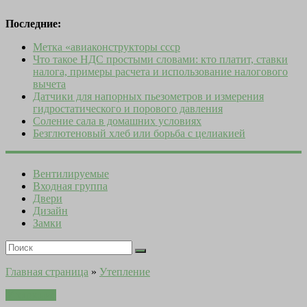
Последние:
Метка «авиаконструкторы ссср
Что такое НДС простыми словами: кто платит, ставки
налога, примеры расчета и использование налогового
вычета
Датчики для напорных пьезометров и измерения
гидростатического и порового давления
Соление сала в домашних условиях
Безглютеновый хлеб или борьба с целиакией
Вентилируемые
Входная группа
Двери
Дизайн
Замки
Главная страница
»
Утепление
Утепление