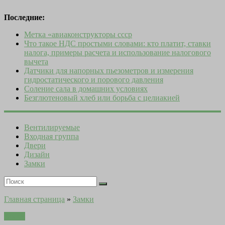
Последние:
Метка «авиаконструкторы ссср
Что такое НДС простыми словами: кто платит, ставки
налога, примеры расчета и использование налогового
вычета
Датчики для напорных пьезометров и измерения
гидростатического и порового давления
Соление сала в домашних условиях
Безглютеновый хлеб или борьба с целиакией
Вентилируемые
Входная группа
Двери
Дизайн
Замки
Главная страница
»
Замки
Замки