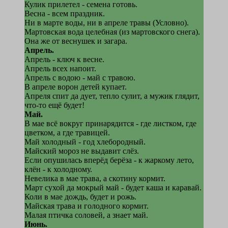
Кулик прилетел - семена готовь.
Весна - всем праздник.
Ни в марте воды, ни в апреле травы (Условно).
Мартовская вода целебная (из мартовского снега).
Она же от веснушек и загара.
Апрель.
Апрель - ключ к весне.
Апрель всех напоит.
Апрель с водою - май с травою.
В апреле ворон детей купает.
Апреля спит да дует, тепло сулит, а мужик глядит,
что-то ещё будет!
Май.
В мае всё вокруг принарядится - где листком, где
цветком, а где травицей.
Май холодный - год хлебородный.
Майский мороз не выдавит слёз.
Если опушилась вперёд берёза - к жаркому лето,
клён - к холодному.
Невелика в мае трава, а скотину кормит.
Март сухой да мокрый май - будет каша и каравай.
Коли в мае дождь, будет и рожь.
Майская трава и голодного кормит.
Малая птичка соловей, а знает май.
Июнь.