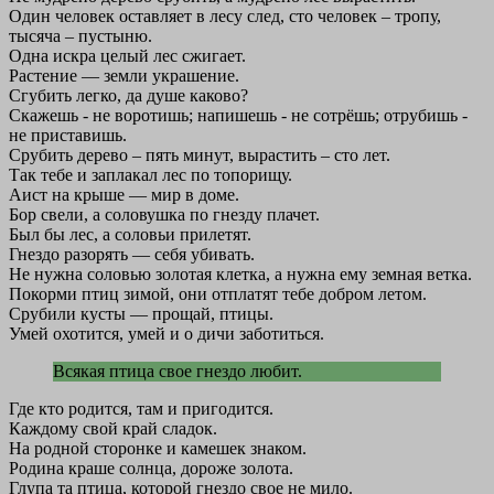
Один человек оставляет в лесу след, сто человек – тропу,
тысяча – пустыню.
Одна искра целый лес сжигает.
Растение — земли украшение.
Сгубить легко, да душе каково?
Скажешь - не воротишь; напишешь - не сотрёшь; отрубишь -
не приставишь.
Срубить дерево – пять минут, вырастить – сто лет.
Так тебе и заплакал лес по топорищу.
Аист на крыше — мир в доме.
Бор свели, а соловушка по гнезду плачет.
Был бы лес, а соловьи прилетят.
Гнездо разорять — себя убивать.
Не нужна соловью золотая клетка, а нужна ему земная ветка.
Покорми птиц зимой, они отплатят тебе добром летом.
Срубили кусты — прощай, птицы.
Умей охотится, умей и о дичи заботиться.
Всякая птица свое гнездо любит.
Где кто родится, там и пригодится.
Каждому свой край сладок.
На родной сторонке и камешек знаком.
Родина краше солнца, дороже золота.
Глупа та птица, которой гнездо свое не мило.