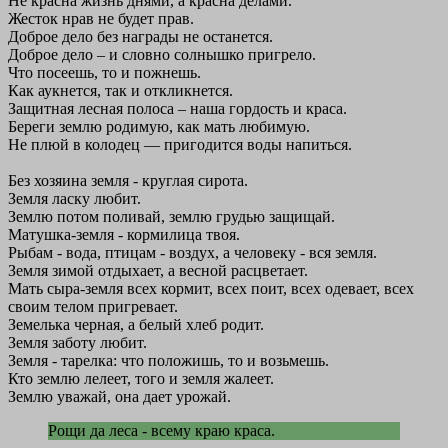
Не красна жизнь днями, а красна делами.
Жесток нрав не будет прав.
Доброе дело без награды не останется.
Доброе дело – и словно солнышко пригрело.
Что посеешь, то и пожнешь.
Как аукнется, так и откликнется.
Защитная лесная полоса – наша гордость и краса.
Береги землю родимую, как мать любимую.
Не плюй в колодец — пригодится воды напиться.
Без хозяина земля - круглая сирота.
Земля ласку любит.
Землю потом поливай, землю грудью защищай.
Матушка-земля - кормилица твоя.
Рыбам - вода, птицам - воздух, а человеку - вся земля.
Земля зимой отдыхает, а весной расцветает.
Мать сыра-земля всех кормит, всех поит, всех одевает, всех
своим телом пригревает.
Земелька черная, а белый хлеб родит.
Земля заботу любит.
Земля - тарелка: что положишь, то и возьмешь.
Кто землю лелеет, того и земля жалеет.
Землю уважай, она дает урожай.
Рощи да леса - всему краю краса.