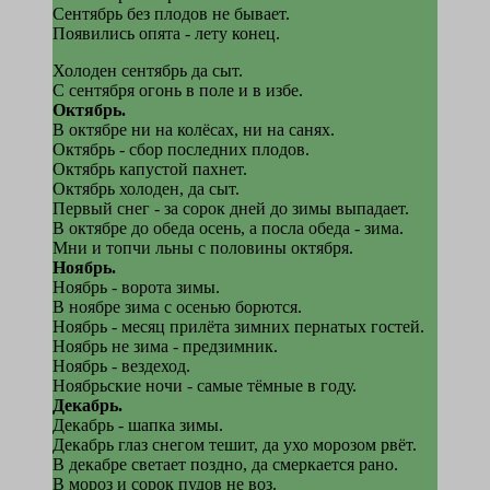
Сентябрь без плодов не бывает.
Появились опята - лету конец.
Холоден сентябрь да сыт.
С сентября огонь в поле и в избе.
Октябрь.
В октябре ни на колёсах, ни на санях.
Октябрь - сбор последних плодов.
Октябрь капустой пахнет.
Октябрь холоден, да сыт.
Первый снег - за сорок дней до зимы выпадает.
В октябре до обеда осень, а посла обеда - зима.
Мни и топчи льны с половины октября.
Ноябрь.
Ноябрь - ворота зимы.
В ноябре зима с осенью борются.
Ноябрь - месяц прилёта зимних пернатых гостей.
Ноябрь не зима - предзимник.
Ноябрь - вездеход.
Ноябрьские ночи - самые тёмные в году.
Декабрь.
Декабрь - шапка зимы.
Декабрь глаз снегом тешит, да ухо морозом рвёт.
В декабре светает поздно, да смеркается рано.
В мороз и сорок пудов не воз.