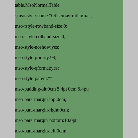
table.MsoNormalTable
{mso-style-name:"Обычная таблица";
mso-tstyle-rowband-size:0;
mso-tstyle-colband-size:0;
mso-style-noshow:yes;
mso-style-priority:99;
mso-style-qformat:yes;
mso-style-parent:"";
mso-padding-alt:0cm 5.4pt 0cm 5.4pt;
mso-para-margin-top:0cm;
mso-para-margin-right:0cm;
mso-para-margin-bottom:10.0pt;
mso-para-margin-left:0cm;