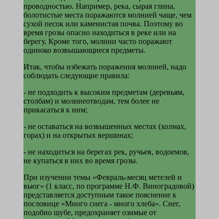
проводностью. Например, река, сырая глина,
болотистые места поражаются молнией чаще, чем
сухой песок или каменистая почва. Поэтому во
время грозы опасно находиться в реке или на
берегу. Кроме того, молнии часто поражают
одиноко возвышающиеся предметы.
Итак, чтобы избежать поражения молнией, надо
соблюдать следующие правила:
-
не подходить к высоким предметам (деревьям,
столбам) и молниеотводам, тем более не
прикасаться к ним;
-
не оставаться на возвышенных местах (холмах,
горах) и на открытых вершинах;
-
не находиться на берегах рек, ручьев, водоемов,
не купаться в них во время грозы.
При изучении темы «Февраль-месяц метелей и
вьюг» (1 класс, по программе Н.Ф. Виноградовой)
представляется доступным такое поясне­ние к
пословице «Много снега - много хле­ба». Снег,
подобно шубе, предохраняет ози­мые от