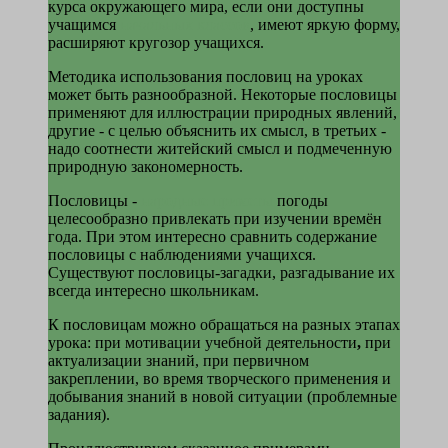
курса окружающего мира, если они доступны
учащимся
начальных классов
, име­ют яркую форму,
расширяют кругозор учащихся.
Методика использования пословиц на уро­ках
может быть разнообразной. Некоторые пословицы
применяют для иллюстрации природных явлений,
другие - с целью объяс­нить их смысл, в третьих -
надо соотнести житейский смысл и подмеченную
природную закономерность.
Пословицы -
народные приметы
погоды
целесообразно привлекать при изучении времён
года. При этом интересно срав­нить содержание
пословицы с наблюдениями учащихся.
Существуют пословицы-загадки, разгадывание их
всегда интересно школь­никам.
К пословицам можно обращаться на раз­ных этапах
урока: при мотивации учебной деятельности
,
при
актуализации знаний, при первичном
закреплении, во время творческого применения и
добывания знаний в новой ситуации (проблемные
задания).