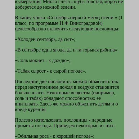
вымерзания. Много снега - шуба толстая, мороз не
доберется до нежной зелени.
В канву урока «
Сентябрь-первый месяц осени
» (1
класс, по программе Н.Ф Виноградовой)
целесооб­разно включить следующие пословицы:
«Холоден сентябрь, да сыт»;
«В сентябре одна ягода, да и та горькая рябина»;
«Соль мокнет - к дождю»;
«Табак сыреет - к сырой погоде».
Последние две пословицы можно объяс­нить так:
перед наступлением дождя в возду­хе становится
больше влаги. Некоторые ве­щества (например,
соль и табак) обладают способностью ее
впитывать. Здесь же можно объяснить детям и о
вреде курения.
Полезно использовать посло­вицы - народные
приметы погоды. При­ведем некоторые из них:
«Обильная роса - к хорошей погоде»;