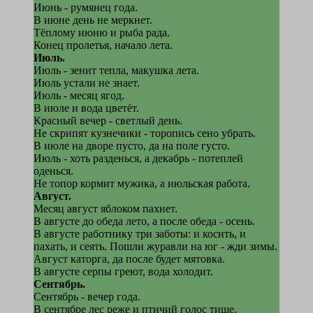
Июнь - румянец года.
В июне день не меркнет.
Тёплому июню и рыба рада.
Конец пролетья, начало лета.
Июль.
Июль - зенит тепла, макушка лета.
Июль устали не знает.
Июль - месяц ягод.
В июле и вода цветёт.
Красный вечер - светлый день.
Не скрипят кузнечики - торопись сено убрать.
В июле на дворе пусто, да на поле густо.
Июль - хоть разденься, а декабрь - потеплей
оденься.
Не топор кормит мужика, а июльская работа.
Август.
Месяц август яблоком пахнет.
В августе до обеда лето, а после обеда - осень.
В августе работнику три заботы: и косить, и
пахать, и сеять. Пошли журавли на юг - жди зимы.
Август каторга, да после будет мятовка.
В августе серпы греют, вода холодит.
Сентябрь.
Сентябрь - вечер года.
В сентябре лес реже и птичий голос тише.