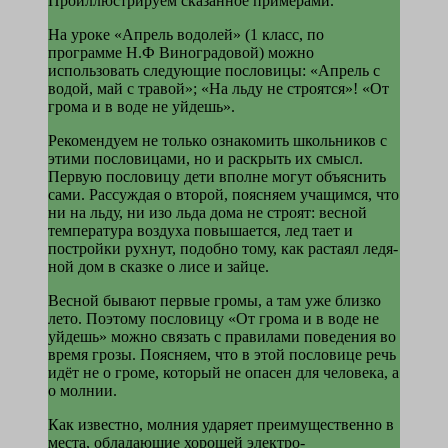
Проиллюстрируем сказанное примерами.
На уроке «Апрель водолей» (1 класс, по
программе Н.Ф Виноградовой) можно
использовать следующие пословицы: «Апрель с
водой, май с травой»; «На льду не строятся»! «От
грома и в воде не уйдешь».
Рекомендуем не только ознакомить школь­ников с
этими пословицами, но и раскрыть их смысл.
Первую пословицу дети вполне могут объяснить
сами. Рассуждая о второй, поясняем учащимся, что
ни на льду, ни изо льда дома не строят: весной
темпера­тура воздуха повышается, лед тает и
построй­ки рухнут, подобно тому, как растаял ледя­
ной дом в сказке о лисе и зайце.
Весной бывают первые громы, а там уже близко
лето. Поэтому пословицу «От грома и в воде не
уйдешь» можно связать с пра­вилами поведения во
время грозы. Поясняем, что в этой пословице речь
идёт не о громе, который не опасен для человека, а
о молнии.
Как известно, молния ударяет преимущест­венно в
места, обладающие хорошей электро­