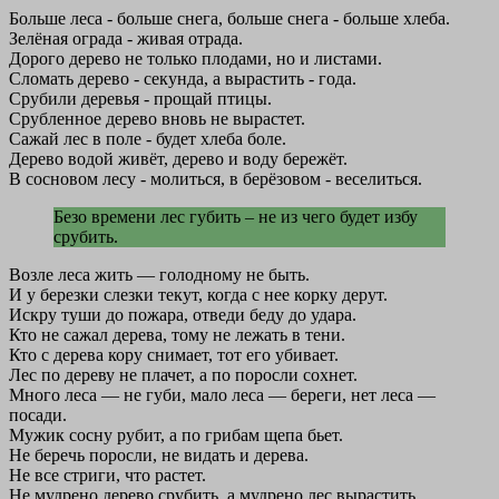
Больше леса - больше снега, больше снега - больше хлеба.
Зелёная ограда - живая отрада.
Дорого дерево не только плодами, но и листами.
Сломать дерево - секунда, а вырастить - года.
Срубили деревья - прощай птицы.
Срубленное дерево вновь не вырастет.
Сажай лес в поле - будет хлеба боле.
Дерево водой живёт, дерево и воду бережёт.
В сосновом лесу - молиться, в берёзовом - веселиться.
Безо времени лес губить – не из чего будет избу
срубить.
Возле леса жить — голодному не быть.
И у березки слезки текут, когда с нее корку дерут.
Искру туши до пожара, отведи беду до удара.
Кто не сажал дерева, тому не лежать в тени.
Кто с дерева кору снимает, тот его убивает.
Лес по дереву не плачет, а по поросли сохнет.
Много леса — не губи, мало леса — береги, нет леса —
посади.
Мужик сосну рубит, а по грибам щепа бьет.
Не беречь поросли, не видать и дерева.
Не все стриги, что растет.
Не мудрено дерево срубить, а мудрено лес вырастить.