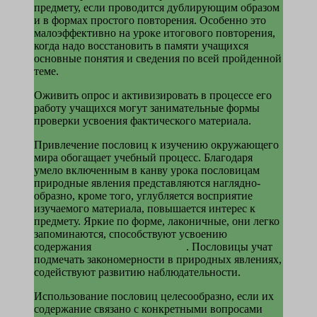
предмету, если проводится дублирующим образом
и в фор­мах простого повторения. Особенно это
малоэффективно на уроке итогового повто­рения,
когда надо восстановить в памяти учащихся
основные понятия и сведения по всей пройденной
теме.
Оживить опрос и активизировать в процес­се его
работу учащихся могут занимательные формы
проверки усвоения фактического материала.
Привлечение пословиц к изучению окружающего
мира обогащает учебный процесс. Бла­годаря
умело включенным в канву урока пословицам
природные явления представля­ются наглядно-
образно, кроме того, углуб­ляется восприятие
изучаемого материала, повышается интерес к
предмету. Яркие по форме, лаконичные, они легко
запоминаются, способствуют усвоению
содержания
учебного предмета
. Пословицы учат
подмечать законо­мерности в природных явлениях,
содейст­вуют развитию наблюдательности.
Использование пословиц целесообразно, если их
содержание связано с конкретными вопросами