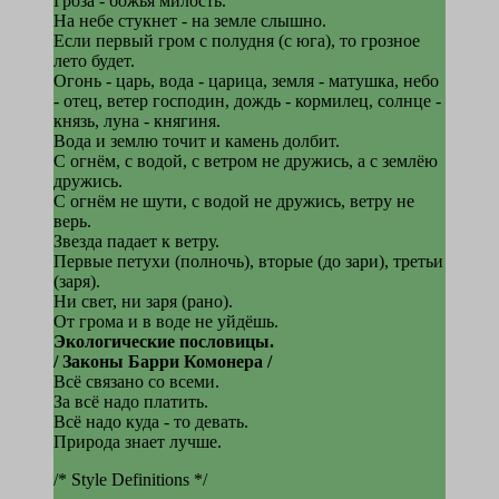
Гроза - божья милость.
На небе стукнет - на земле слышно.
Если первый гром с полудня (с юга), то грозное
лето будет.
Огонь - царь, вода - царица, земля - матушка, небо
- отец, ветер господин, дождь - кормилец, солнце -
князь, луна - княгиня.
Вода и землю точит и камень долбит.
С огнём, с водой, с ветром не дружись, а с землёю
дружись.
С огнём не шути, с водой не дружись, ветру не
верь.
Звезда падает к ветру.
Первые петухи (полночь), вторые (до зари), третьи
(заря).
Ни свет, ни заря (рано).
От грома и в воде не уйдёшь.
Экологические пословицы.
/ Законы Барри Комонера /
Всё связано со всеми.
За всё надо платить.
Всё надо куда - то девать.
Природа знает лучше.
/* Style Definitions */