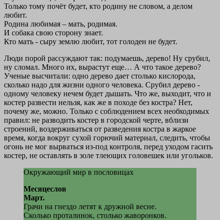
Только тому почёт будет, кто родину не словом, а делом
любит.
Родина любимая – мать, родимая.
И собака свою сторону знает.
Кто мать - сыру землю любит, тот голоден не будет.
Люди порой рассуждают так: подумаешь, дерево! Ну срубил,
ну сломал. Много их, вырастут еще… А что такое дерево?
Ученые высчитали: одно дерево дает столько кислорода,
сколько надо для жизни одного человека. Срубил дерево -
одному человеку нечем будет дышать. Чтo же, выходит, что и
костер развести нельзя, как же в походе без костра? Нет,
почему же, можно. Только с соблюдением всех необходимых
правил: не разводить костер в городской черте, вблизи
строений, воздерживаться от разведения костра в жаркое
время, когда вокруг сухой горючий материал, следить, чтобы
огонь не мог вырваться из-под контроля, перед уходом гасить
костер, не оставлять в золе тлеющих головешек или угольков.
Окружающий мир в пословицах
Месяцеслов
Март.
Грачи на гнездо летят к дружной весне.
Сколько проталинок, столько жаворонков.