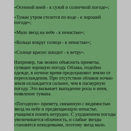
«Осенний иней - к сухой и солнечной погоде»;
«Туман утром стелется по воде - к хо­рошей
погоде»;
«Мало звезд на небе - к ненастью»;
«Кольцо вокруг солнца - к ненастью»;
«Солнце красно заходит - к ветру».
Например, так можно объяснить приметы,
сулящие хорошую погоду. Облака, подобно
одежде, в ночное время предохраняют землю от
переохлаждения. При отсутствии облаков ночью
земля охлаждается сильнее, чем в пасмурную
погоду. Это вызывает выпадение росы и инея,
появление тумана.
«Погодную» примету, связанную с види­мостью
звезд на небе и предвещающую ненастье,
учащимся понять нетрудно. С ухуд­шением погоды
увеличивается облачность, и слабые звезды
становятся невидимыми, поэтому звезд мало.