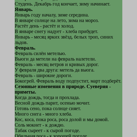
Студень. Декабрь год кончает, зиму начинает.
Январь.
Январь году началу, зиме середина.
В январе солнце на лето, зима на мороз.
Растёт день - растёт и холод.
В январе снегу надует - хлеба прибудет.
Январь - месяц ярких звёзд, белых троп, синих
льдов.
Февраль.
Февраль силён метелью.
Вьюги да метели на февраль налетели.
Февраль - месяц ветров и кривых дорог.
У февраля два друга: метель да вьюга.
Февраль - широкие дороги.
Бокогрей. Февраль воду подпустит, март подберёт.
Сезонные изменения в природе. Суеверия -
приметы.
Когда дождь, тогда и прохлада.
Весной дождь парит, осенью мочит.
Готовь сено, пока солнце сияет.
Много снега - много хлеба.
Кос, коса, пока роса, роса долой и мы домой.
Соль мокнет - к дождю.
Табак сыреет - к сырой погоде.
Обильная роса - к хорошей погоде.