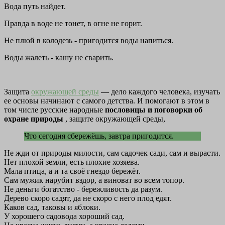
Вода путь найдет.
Правда в воде не тонет, в огне не горит.
Не плюй в колодезь - пригодится воды напиться.
Воды жалеть - кашу не сварить.
Защита
окружающей среды
— дело каждого человека, изучать
ее основы начинают с самого детства. И помогают в этом в
том числе русские народные
пословицы и поговорки об
охране природы
, защите окружающей среды,
Что сегодня сбережёшь, завтра пригодится.
Не жди от природы милости, сам садочек сади, сам и вырасти.
Нет плохой земли, есть плохие хозяева.
Мала птица, а и та своё гнездо бережёт.
Сам мужик нарубит вздор, а виноват во всем топор.
Не деньги богатство - бережливость да разум.
Дерево скоро садят, да не скоро с него плод едят.
Каков сад, таковы и яблоки.
У хорошего садовода хороший сад.