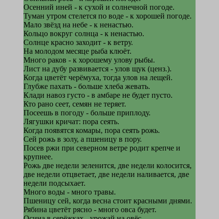
Осенний иней - к сухой и солнечной погоде.
Туман утром стелется по воде - к хорошей погоде.
Мало звёзд на небе - к ненастью.
Кольцо вокруг солнца - к ненастью.
Солнце красно заходит - к ветру.
На молодом месяце рыба клюёт.
Много раков - к хорошему улову рыбы.
Лист на дубу развивается - улов щук (ценз.).
Когда цветёт черёмуха, тогда улов на лещей.
Глубже пахать - больше хлеба жевать.
Клади навоз густо - в амбаре не будет пусто.
Кто рано сеет, семян не теряет.
Посеешь в погоду - больше приплоду.
Лягушки кричат: пора сеять.
Когда появятся комары, пора сеять рожь.
Сей рожь в золу, а пшеницу в пору.
Посев ржи при северном ветре родит крепче и
крупнее.
Рожь две недели зеленится, две недели колосится,
две недели отцветает, две недели наливается, две
недели подсыхает.
Много воды - много травы.
Пшеницу сей, когда весна стоит красными днями.
Рябина цветёт рясно - много овса будет.
Осина в серёжках - урожай на овёс.