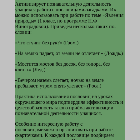
Активизирует познавательную деятель­ность
учащихся работа с пословицами-загадками. Их
можно использовать при работе по теме «Явления
природы» (1 класс, по программе Н.Ф
Виноградовой). Приведем несколько таких по­
словиц:
«Что стучит без рук?» (Гром.)
«На землю падает, от земли не отлетает.» (Дождь.)
«Мостится мосток без досок, без топора, без
клина.» (Лед.)
«Вечером наземь слетает, ночью на земле
пребывает, утром опять улетает.» (Роса.)
Практика использования пословиц на уро­ках
окружающего мира подтвердила эффек­тивность и
целесообразность такого приёма активизации
познавательной деятельности учащихся.
Особенно интересную работу с
пословицамиможно организовать при работе
скарточками. К каждой пословице подбираем