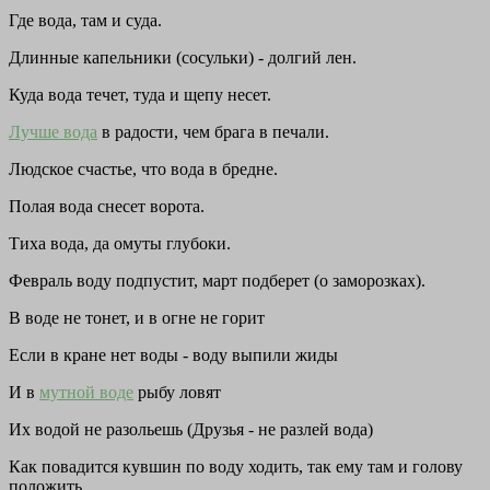
Где вода, там и суда.
Длинные капельники (сосульки) - долгий лен.
Куда вода течет, туда и щепу несет.
Лучше вода
в радости, чем брага в печали.
Людское счастье, что вода в бредне.
Полая вода снесет ворота.
Тиха вода, да омуты глубоки.
Февраль воду подпустит, март подберет (о заморозках).
В воде не тонет, и в огне не горит
Если в кране нет воды - воду выпили жиды
И в
мутной воде
рыбу ловят
Их водой не разольешь (Друзья - не разлей вода)
Как повадится кувшин по воду ходить, так ему там и голову
положить