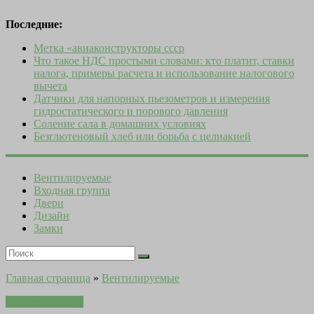
Последние:
Метка «авиаконструкторы ссср
Что такое НДС простыми словами: кто платит, ставки
налога, примеры расчета и использование налогового
вычета
Датчики для напорных пьезометров и измерения
гидростатического и порового давления
Соление сала в домашних условиях
Безглютеновый хлеб или борьба с целиакией
Вентилируемые
Входная группа
Двери
Дизайн
Замки
Главная страница
»
Вентилируемые
Вентилируемые