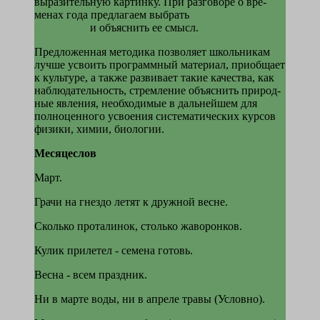
выразительную картинку. При разговоре о вре­
менах года предлагаем выбрать
подходящую
пословицу
и объяснить ее смысл.
Предложенная методика позволяет школьникам
лучше усвоить про­граммный материал, приобщает
к культуре, а также развивает такие качества, как
наблю­дательность, стремление объяснить природ­
ные явления, необходимые в дальнейшем для
полноценного усвоения систематиче­ских курсов
физики, химии, биологии.
Месяцеслов
Март.
Грачи на гнездо летят к дружной весне.
Сколько проталинок, столько жаворонков.
Кулик прилетел - семена готовь.
Весна - всем праздник.
Ни в марте воды, ни в апреле травы (Условно).