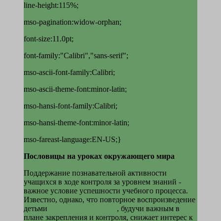
line-height:115%;
mso-pagination:widow-orphan;
font-size:11.0pt;
font-family:"Calibri","sans-serif";
mso-ascii-font-family:Calibri;
mso-ascii-theme-font:minor-latin;
mso-hansi-font-family:Calibri;
mso-hansi-theme-font:minor-latin;
mso-fareast-language:EN-US;}
Пословицы на уроках окружающего мира
Поддержание познавательной активности
учащихся в ходе контроля за уровнем зна­ний -
важное условие успешности учебного процесса.
Известно, однако, что повторное воспроизведение
детьми
учебного материала
, будучи важным в
плане закрепления и контроля, снижает интерес к