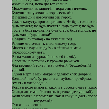
Ячмень сеют, пока цветёт калина.
Можжевельник зацветёт - пора сеять ячмень.
Кукушка закуковала - пора сеять лён.
В первые дни новолуния сей горох.
Сажая капусту, приговаривают:"Не будь голенаста,
будь пузаста; не будь пустая а будь густая; не будь
густа, а будь вкусна; не будь стара, будь молода; не
будь мала, будь велика!"
Поздний листопад - на тяжёлый год.
Ранние ласточки - к счастливому году.
Много желудей на дубу - к тёплой зиме и
плодородному лету.
Рясна малина - урожай на хлеб (тамб.).
Плесень на ветоши - к урожаю рыжиков.
Лёд весенний тонет - на тяжёлый (бесхлебный)
урожай.
Сухой март, а май мокрый делают хлеб добрый.
Большой иней, бугры снега, глубоко промёрзлая
земля - к хлебородию.
Когда в поле зимой гладко, и в сусеке будет гладко.
Холодная зима - благодать (предвещает урожай).
Коли земля не промёрзла, так и соку не даст (после
тёплой зимы
неурожай).
Стихии - явления.