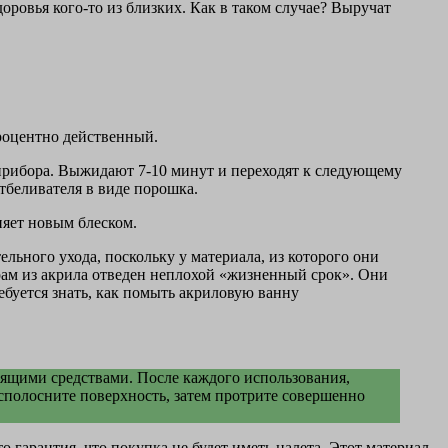
оровья кого-то из близких. Как в таком случае? Выручат
роцентно действенный.
прибора. Выжидают 7-10 минут и переходят к следующему
тбеливателя в виде порошка.
ияет новым блеском.
ьного ухода, поскольку у материала, из которого они
арам из акрила отведен неплохой «жизненный срок». Они
ебуется знать, как помыть акриловую ванну
тящими средствами. После каждого использования,
 сполосните поверхность, затем протрите совершенно
о гарантия, что покупка не будет иметь налета. Этот материал