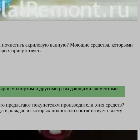
м почистить акриловую ванную? Моющие средства, которыми
орых присутствует:
шатырным спиртом и другими разъедающими элементами.
что предлагают покупателям производители этих средств?
ств, каждое из которых полностью соответствует своему