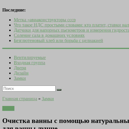
Последние:
Метка «авиаконструкторы ссср
Что такое НДС простыми словами: кто платит, ставки нал
Датчики для напорных пьезометров и измерения гидроста
Соление сала в домашних условиях
Безглютеновый хлеб или борьба с целиакией
Вентилируемые
Входная группа
Двери
Дизайн
Замки
Главная страница
»
Замки
Замки
Очистка ванны с помощью натуральных 
для ванны лучше