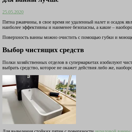
25.05.2020
Пятна ржавчины, в свое время не удаленный налет и осадок яв
наиболее эффективны и наименее безопасны, а какие – наобор
Поверхность ванны можно очистить с помощью губки и моющего
Выбор чистящих средств
Полки хозяйственных отделов в супермаркетах изобилуют чист
выбрать средство, которое не окажет действия либо же, наоборот
Для выведения стойких пятен с поверхности
акриловой ванны