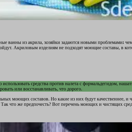
бные ванны из акрила, хозяйки задаются новыми проблемами
:
че
дойдут. Акриловым изделиям не подходят моющие составы, в кот
но использовать средства против налета с формальдегидом, на
овать или восстанавливать, что дорого.
ьных моющих составов. Но какие из них будут качественнее, и 
 Так что же предпочесть? Вот перечень моющих и чистящих сред