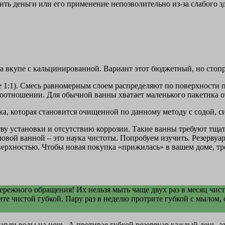
ить деньги или его применение непозволительно из-за слабого зд
а вкупе с кальцинированной. Вариант этот бюджетный, но стоп
1:1). Смесь равномерным слоем распределяют по поверхности 
е соотношении. Для обычной ванны хватает маленького пакетика о
а, которая становится очищенной по данному методу с содой, с
 установки и отсутствию коррозии. Такие ванны требуют тщател
ловой ванной – это наука чистоты. Попробуем изучить. Резерву
верхностью. Чтобы новая покупка «прижилась» в вашем доме, тр
й
ережного обращения! Их нельзя мыть чаще двух раз в месяц чис
те чистой губкой. Пару раз в неделю протрите губкой с мылом,
апли воды на ночь. А протирая губкой резервуар каждый день, эт