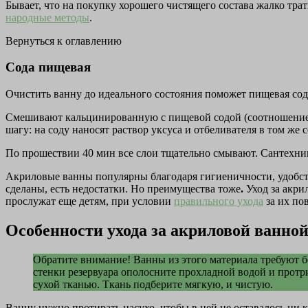
Бывает, что на покупку хорошего чистящего состава жалко трат
народные методы
.
Вернуться к оглавлению
Сода пищевая
Очистить ванну до идеального состояния поможет пищевая сод
Смешивают кальцинированную с пищевой содой (соотношение 
шагу: на соду наносят раствор уксуса и отбеливателя в том ж
По прошествии 40 мин все слои тщательно смывают. Сантехник
Акриловые ванны популярны благодаря гигиеничности, удобству
сделаны, есть недостатки. Но преимущества тоже
.
Уход за акри
прослужат еще детям, при условии
правильного ухода
за их по
Особенности ухода за акриловой ванно
Обратите внимание! Ванны из этого материала требуют б
стенки резервуара ополосните прохладной водой и протри
сухой тканью. Ткань подберите мягкую, и чистую.
Ванну нужно протирать насухо, чтобы в ней не оставалось ни к