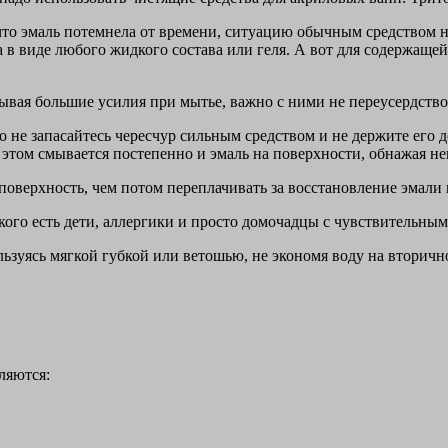
й, что эмаль потемнела от времени, ситуацию обычным средством
 в виде любого жидкого состава или геля. А вот для содержаще
дывая большие усилия при мытье, важно с ними не переусердство
о не запасайтесь чересчур сильным средством и не держите его 
 этом смывается постепенно и эмаль на поверхности, обнажая не
поверхность, чем потом переплачивать за восстановление эмали 
 кого есть дети, аллергики и просто домочадцы с чувствительны
ьзуясь мягкой губкой или ветошью, не экономя воду на вторич
ляются: