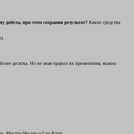
ну добела, при этом сохранив результат?
Какие средства
).
олее десятка. Но не зная правил их применения, можно
он, Мистер Чистер и Сан Клин.