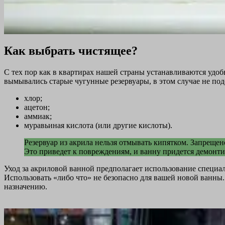
Как выбрать чистящее?
С тех пор как в квартирах нашей страны устанавливаются удо
вымывались старые чугунные резервуары, в этом случае не по
хлор;
ацетон;
аммиак;
муравьиная кислота (или другие кислоты).
Резервуар из акрила нельзя отмывать кипятком. Запреще
Это приведет к повреждениям, и ванну придется демонтир
Уход за акриловой ванной предполагает использование специал
Использовать «либо что» не безопасно для вашей новой ванны.
назначению.