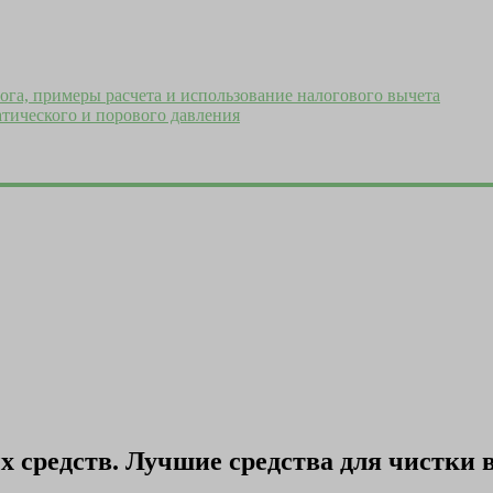
ога, примеры расчета и использование налогового вычета
тического и порового давления
средств. Лучшие средства для чистки 