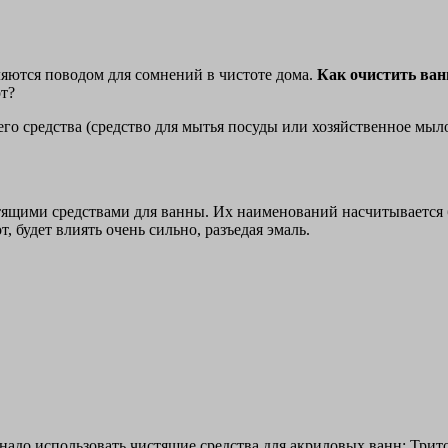
ляются поводом для сомнений в чистоте дома.
Как очистить ван
от?
 средства (средство для мытья посуды или хозяйственное мыло
ящими средствами для ванны. Их наименований насчитывается б
, будет влиять очень сильно, разъедая эмаль.
надо использовать чистящие средства для акриловых ванн: Трит