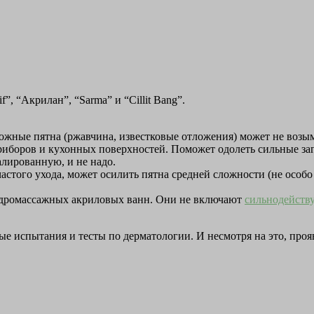
, “Акрилан”, “Sarma” и “Cillit Bang”.
ложные пятна (ржавчина, известковые отложения) может не возым
риборов и кухонных поверхностей. Поможет одолеть сильные заг
алированную, и не надо.
астого ухода, может осилить пятна средней сложности (не особо
гидромассажных акриловых ванн. Они не включают
сильнодейств
е испытания и тесты по дерматологии. И несмотря на это, про