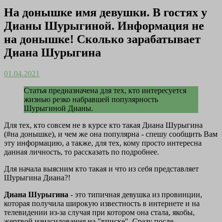
На донышке имя девушки. В гостях у
Дианы Шурыгиной. Информация не
на донышке! Сколько зарабатывает
Диана Шурыгина
01.04.2021
Статья предназначена для тех, кто интересуется
жизнью резко набравшей популярность
Шурыгиной Дианы.
Для тех, кто совсем не в курсе кто такая Диана Шурыгина
(#на донышке), и чем же она популярна - спешу сообщить Вам
эту информацию, а также, для тех, кому просто интересна
данная личность, то рассказать по подробнее.
Для начала выясним кто такая и что из себя представляет
Шурыгина Диана?!
Диана Шурыгина
- это типичная девушка из провинции,
которая получила широкую известность в интернете и на
телевидении из-за случая при котором она стала, якобы,
жертвой изнасилования на "вписке". Сразу после