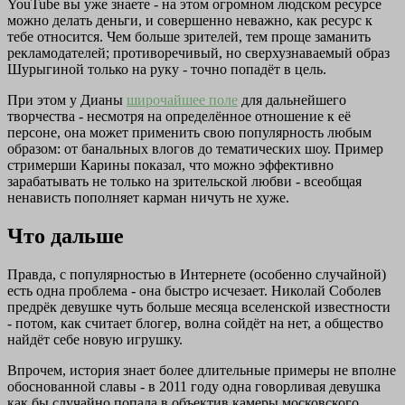
YouTube вы уже знаете - на этом огромном людском ресурсе
можно делать деньги, и совершенно неважно, как ресурс к
тебе относится. Чем больше зрителей, тем проще заманить
рекламодателей; противоречивый, но сверхузнаваемый образ
Шурыгиной только на руку - точно попадёт в цель.
При этом у Дианы
широчайшее поле
для дальнейшего
творчества - несмотря на определённое отношение к её
персоне, она может применить свою популярность любым
образом: от банальных влогов до тематических шоу. Пример
стримерши Карины показал, что можно эффективно
зарабатывать не только на зрительской любви - всеобщая
ненависть пополняет карман ничуть не хуже.
Что дальше
Правда, с популярностью в Интернете (особенно случайной)
есть одна проблема - она быстро исчезает. Николай Соболев
предрёк девушке чуть больше месяца вселенской известности
- потом, как считает блогер, волна сойдёт на нет, а общество
найдёт себе новую игрушку.
Впрочем, история знает более длительные примеры не вполне
обоснованной славы - в 2011 году одна говорливая девушка
как бы случайно попала в объектив камеры московского