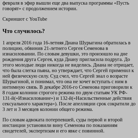
февраля в эфир вышли еще два выпуска программы «Пусть
говорят» с продолжением истории.
Скриншот с YouTube
Что случилось?
1 апреля 2016 года 16-летняя Диана Шурыгина обратилась в
полицию, обвинив 21-летнего Сергея Семенова в
изнасиловании. По словам девушки, это произошло на дне
рождения друга Сергея, куда Диану пригласила подруга. До
этого молодые люди никогда не виделись. Диана не отрицает,
что была слегка пьяна, но утверждает, что Сергей применил к
ней физическую силу. Суд счел, что Сергей знал о возрасте
Шурыгиной, и понимал, что она не хочет вступать с ним в
интимную связь. В декабре 2016-го Семенова приговорили к
8 годам колонии строгого режима по двум статьям УК РФ-
131-й(«Изнасилование») и 132-й(«Насильственные действия
сексуального характера»). После апелляции срок сократили до
3 лет и 3 месяцев колонии общего режима.
По словам адвоката потерпевшей, суды первой и второй
инстанции установили вину Семенова по показаниям
свидетелей, экспертизам и его явке с повинной.