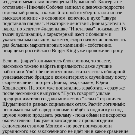
из десяти мемов там посвящены Шурыгиной. Блогеры не
отставали - Николай Соболев записал о девочке-подростке
отдельный ролик, а каждый второй ютубер так или иначе
высказал мнение - в основном, конечно, в духе "шкура
подставила пацана". Некоторые действия Дианы улетели в
народ: по хештегу #надонышке "Инстаграм" показывает 15
тысяч публикаций, а характерный жест с большим и
указательным пальцем, кажется, скоро начнут использовать
для больших маркетинговых кампаний - собственно,
пиарщики российского Burger King уже проложили тропу.
Если вы (вдруг) занимаетесь блогерством, то знаете,
насколько тяжело набрать виральность: даже лучшие
работники YouTube не могут похвастаться столь обширной
узнаваемостью бренда; в комментариях к случайному посту
скорее вылезет портрет Дианы, чем, скажем, Юрия
Хованского. На этом уже попытались заработать - сразу же
после нескольких выпусков "Пусть говорят" ушлые
предприниматели создали множество "левых" страничек
Шурыгиной в разных социальных сетях. Расчёт логичный:
невнимательный народ толпами пойдёт в подписку и под
шумок можно продавать рекламу - пока обман не вскроется
окончательно. Так уже происходило с прошлогодним
феноменом стримов Мопсом - но рост популярности
украинского экс-заключённого не идёт ни в какое сравнение.