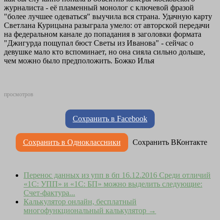
журналиста - её пламенный монолог с ключевой фразой
"более лучшее одеваться" выучила вся страна. Удачную карту
Светлана Курицына разыграла умело: от авторской передачи
на федеральном канале до попадания в заголовки формата
"Джигурда пощупал бюст Светы из Иванова" - сейчас о
девушке мало кто вспоминает, но она сияла сильно дольше,
чем можно было предположить. Божко Илья
просмотров
Сохранить в Facebook
Сохранить в Одноклассники
Сохранить ВКонтакте
Перенос данных из упп в бп
16.12.2016 Среди отличий
«1С: УПП» и «1С: БП» можно выделить следующие:
Счет-фактура...
Калькулятор онлайн, бесплатный
многофункциональный калькулятор
→