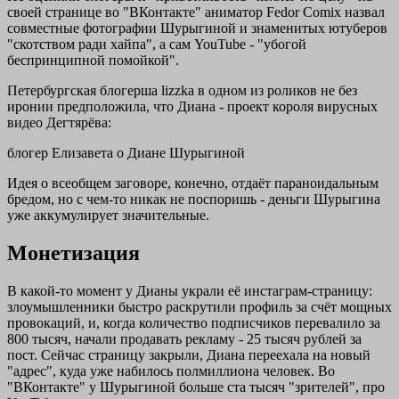
своей странице во "ВКонтакте" аниматор Fedor Comix назвал
совместные фотографии Шурыгиной и знаменитых ютуберов
"скотством ради хайпа", а сам YouTube - "убогой
беспринципной помойкой".
Петербургская блогерша lizzka в одном из роликов не без
иронии предположила, что Диана - проект короля вирусных
видео Дегтярёва:
блогер Елизавета о Диане Шурыгиной
Идея о всеобщем заговоре, конечно, отдаёт параноидальным
бредом, но с чем-то никак не поспоришь - деньги Шурыгина
уже аккумулирует значительные.
Монетизация
В какой-то момент у Дианы украли её инстаграм-страницу:
злоумышленники быстро раскрутили профиль за счёт мощных
провокаций, и, когда количество подписчиков перевалило за
800 тысяч, начали продавать рекламу - 25 тысяч рублей за
пост. Сейчас страницу закрыли, Диана переехала на новый
"адрес", куда уже набилось полмиллиона человек. Во
"ВКонтакте" у Шурыгиной больше ста тысяч "зрителей", про