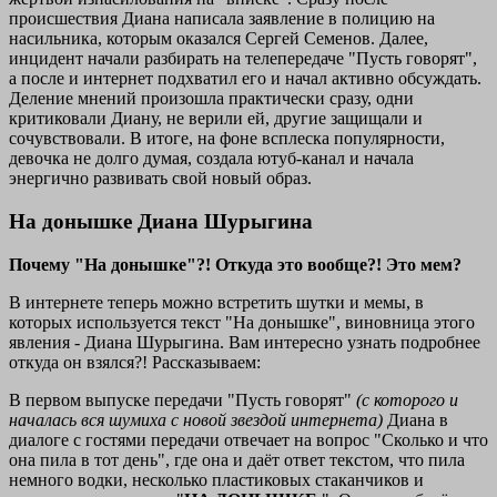
происшествия Диана написала заявление в полицию на
насильника, которым оказался Сергей Семенов. Далее,
инцидент начали разбирать на телепередаче "Пусть говорят",
а после и интернет подхватил его и начал активно обсуждать.
Деление мнений произошла практически сразу, одни
критиковали Диану, не верили ей, другие защищали и
сочувствовали. В итоге, на фоне всплеска популярности,
девочка не долго думая, создала ютуб-канал и начала
энергично развивать свой новый образ.
На донышке Диана Шурыгина
Почему "На донышке"?! Откуда это вообще?! Это мем?
В интернете теперь можно встретить шутки и мемы, в
которых используется текст "На донышке", виновница этого
явления - Диана Шурыгина. Вам интересно узнать подробнее
откуда он взялся?! Рассказываем:
В первом выпуске передачи "Пусть говорят"
(с которого и
началась вся шумиха с новой звездой интернета)
Диана в
диалоге с гостями передачи отвечает на вопрос "Сколько и что
она пила в тот день", где она и даёт ответ текстом, что пила
немного водки, несколько пластиковых стаканчиков и