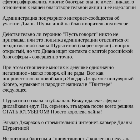
сфотографировались многие блогеры: она не имеет никакого
отношения к нашей благотворительной акции и её идеологии
Администрация популярного интернет-сообщества об
участии Дианы Шурыгиной на благотворительном вечере
Действительно ли героиню "Пусть говорят" никто не
приглашал или это попытка администрации отцепиться от
неоднозначной славы Шурыгиной (скорее первое) - вопрос
открытый, но что Диана ищет контакта с элитой российской
блогосферы - совершенно точно.
При этом отношение многих к девушке однозначно
негативное - мягко говоря, ей не рады. Вот как
поприветствовал новобранца Эльдар Джарахов: популярный
блогер, музыкант и пародист написал в "Твиттере"
следующее.
Шурыгина создала ютуб-канал. Вижу вдалеке - фуры с
дислайками едут. Не, серьёзно, эта мразь после всего решила
СТАТЬ ЮТУБЕРОМ! Просто королева хайпа!
Эльдар Джарахов о стремительной интернет-карьере Дианы
Шурыгиной
Не оценили блогеры и "приветливость" коллег по цеху - на