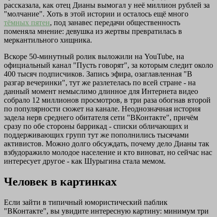
рассказала, как отец Дианы вымогал у неё миллион рублей за
"молчание". Хоть в этой истории и осталось ещё много
тёмных пятен
, под занавес передачи общественность
поменяла мнение: девушка из жертвы превратилась в
меркантильного хищника.
Вскоре 50-минутный ролик выложили на YouTube, на
официальный канал "Пусть говорят", за которым следит около
400 тысяч подписчиков. Запись эфира, озаглавленная "В
разгар вечеринки", тут же разлетелась по всей стране - на
данный момент немыслимо длинное для Интернета видео
собрало 12 миллионов просмотров, в три раза обогнав второй
по популярности сюжет на канале. Неоднозначная история
задела нерв среднего обитателя сети "ВКонтакте", причём
сразу по обе стороны баррикад - списки обличающих и
поддерживающих групп тут же пополнились тысячами
активистов. Можно долго обсуждать, почему дело Дианы так
взбудоражило молодое население и кто виноват, но сейчас нас
интересует другое - как Шурыгина стала мемом.
Человек в картинках
Если зайти в типичный юмористический паблик
"ВКонтакте", вы увидите интересную картину: минимум три