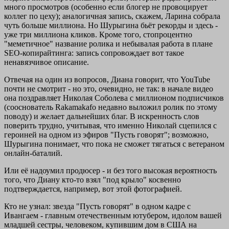
много просмотров (особенно если блогер не провоцирует
коллег по цеху); аналогичная запись, скажем, Ларина собрала
чуть больше миллиона. Но Шурыгина бьёт рекорды и здесь -
уже три миллиона кликов. Кроме того, стопроцентно
"меметичное" название ролика и небывалая работа в плане
SEO-копирайтинга: запись сопровождает вот такое
ненавязчивое описание.
Отвечая на один из вопросов, Диана говорит, что YouTube
почти не смотрит - но это, очевидно, не так: в начале видео
она поздравляет Николая Соболева с миллионом подписчиков
(сооснователь Rakamakafo недавно выложил ролик по этому
поводу) и желает дальнейших благ. В искренность слов
поверить трудно, учитывая, что именно Николай сцепился с
героиней на одном из эфиров "Пусть говорят"; возможно,
Шурыгина понимает, что пока не сможет тягаться с ветераном
онлайн-баталий.
Или её надоумил продюсер - и без того высокая вероятность
того, что Диану кто-то взял "под крыло" косвенно
подтверждается, например, вот этой фотографией.
Кто не узнал: звезда "Пусть говорят" в одном кадре с
Ивангаем - главным отечественным ютубером, идолом вашей
младшей сестры, человеком, купившим дом в США на