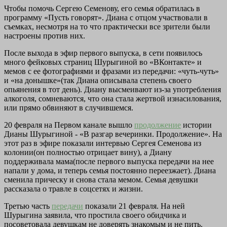
Чтобы помочь Сергею Семенову, его семья обратилась в
программу «Пусть говорят». Диана с отцом участвовали в
съемках, несмотря на то что практически все зрители были
настроены против них.
После выхода в эфир первого выпуска, в сети появилось
много фейковых страниц Шурыгиной во «ВКонтакте» и
мемов с ее фотографиями и фразами из передачи: «чуть-чуть»
и «на донышке»(так Диана описывала степень своего
опьянения в тот день). Диану высмеивают из-за употребления
алкоголя, сомневаются, что она стала жертвой изнасилования,
или прямо обвиняют в случившемся.
20 февраля на Первом канале вышло
продолжение
истории
Дианы Шурыгиной - «В разгар вечеринки. Продолжение». На
этот раз в эфире показали интервью Сергея Семенова из
колонии(он полностью отрицает вину), а Диану
поддерживала мама(после первого выпуска передачи на нее
напали у дома, и теперь семья постоянно переезжает). Диана
сменила прическу и снова стала мемом. Семья девушки
рассказала о травле в соцсетях и жизни.
Третью часть
передачи
показали 21 февраля. На ней
Шурыгина заявила, что простила своего обидчика и
посоветовала девушкам не доверять знакомым и не пить.