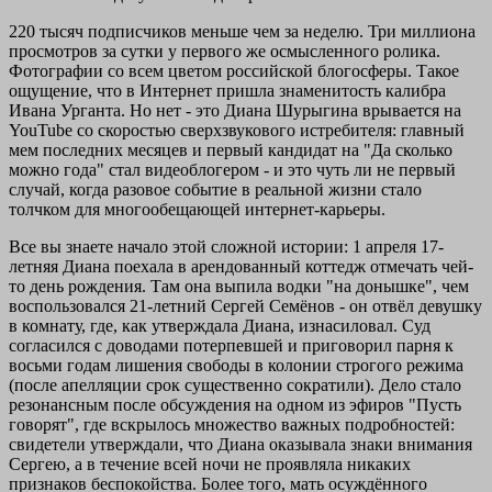
220 тысяч подписчиков меньше чем за неделю. Три миллиона
просмотров за сутки у первого же осмысленного ролика.
Фотографии со всем цветом российской блогосферы. Такое
ощущение, что в Интернет пришла знаменитость калибра
Ивана Урганта. Но нет - это Диана Шурыгина врывается на
YouTube со скоростью сверхзвукового истребителя: главный
мем последних месяцев и первый кандидат на "Да сколько
можно года" стал видеоблогером - и это чуть ли не первый
случай, когда разовое событие в реальной жизни стало
толчком для многообещающей интернет-карьеры.
Все вы знаете начало этой сложной истории: 1 апреля 17-
летняя Диана поехала в арендованный коттедж отмечать чей-
то день рождения. Там она выпила водки "на донышке", чем
воспользовался 21-летний Сергей Семёнов - он отвёл девушку
в комнату, где, как утверждала Диана, изнасиловал. Суд
согласился с доводами потерпевшей и приговорил парня к
восьми годам лишения свободы в колонии строгого режима
(после апелляции срок существенно сократили). Дело стало
резонансным после обсуждения на одном из эфиров "Пусть
говорят", где вскрылось множество важных подробностей:
свидетели утверждали, что Диана оказывала знаки внимания
Сергею, а в течение всей ночи не проявляла никаких
признаков беспокойства. Более того, мать осуждённого