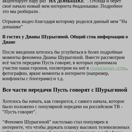
акцентирует пару раз
"
НА ДОНЫШКЕ
". Отсюда и берёт
своё начало новый мем интернета #надонышке. Подробнее
это мы разбирали .
Отрывок видео благодаря которому родился данный мем "На
донышке"
В гостях у Дианы Шурыгиной. Общий сток информации о
Диане
После введения хотелось бы углубиться в более подробные
моменты феномена Дианы Шурыгиной. Вместе рассмотрим
всё части передачи Пусть говорят, в которых принимала
участие наша героиня, посмотрим на неё в
социальных сетях
,
фотографии, яркие моменты в интернете (например,
конфликты с блогерами) и т.д.
Все части передачи Пусть говорят с Шурыгиной
Хотелось бы начать, как говорится, с самого начала, которое
было положено с популярной передачи на российском ТВ -
"Пусть говорят".
"Феномен Шурыгиной" настолько стал популярен в
интернете, что чтобы держать планку высоких телевизионных