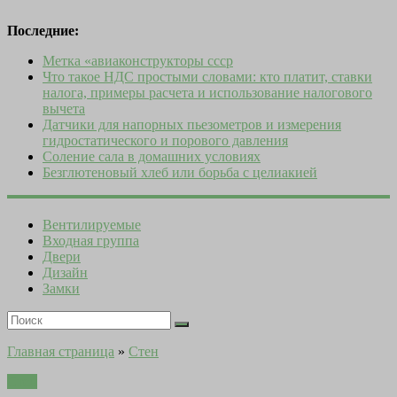
Последние:
Метка «авиаконструкторы ссср
Что такое НДС простыми словами: кто платит, ставки
налога, примеры расчета и использование налогового
вычета
Датчики для напорных пьезометров и измерения
гидростатического и порового давления
Соление сала в домашних условиях
Безглютеновый хлеб или борьба с целиакией
Вентилируемые
Входная группа
Двери
Дизайн
Замки
Главная страница
»
Стен
Стен