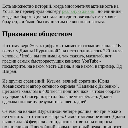
Есть множество историй, когда многолетняя активность на
YouTube перевернула блогеру
реальную жизнь
- но единицы,
когда наоборот. Диана стала интернет-звездой, не заходя в
браузер, - и было бы глупо этим не воспользоваться.
Признание обществом
Поэтому вернёмся к цифрам - с момента создания канала "В
гостях у Дианы Шурыгиной" на него подписалось 220 тысяч
человек. Чтобы вы понимали, так сказать, масштаб, вот
график самых быстрорастущих каналов YouTube -
посмотрите, на каком месте Диана, а на каком, например, Эд
Ширан.
Из других сравнений: Кузьма, вечный соратник Юрия
Хованского и автор сетевого сериала "Пацаны с Дыбенко",
щеголяет каналом в 400 тысяч подписчиков - чтобы собрать
эту армию, блогер потратил больше четырёх лет. Диана
сделала половину результата за шесть дней.
Сейчас на канале Шурыгиной четыре ролика, но три можно
не считать - это записи эфиров. Самостоятельное видео Диана
выложила 24 февраля - стандартные ответы на вопросы
подписчиков. Простейший формат, который редко приносит