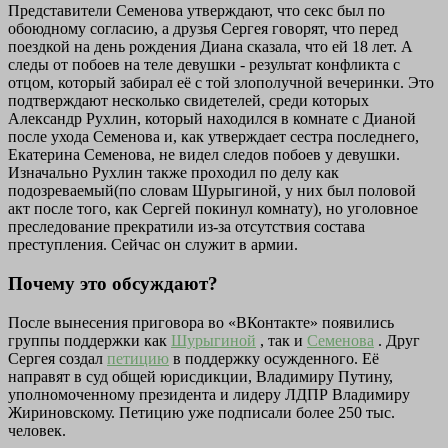
Представители Семенова утверждают, что секс был по
обоюдному согласию, а друзья Сергея говорят, что перед
поездкой на день рождения Диана сказала, что ей 18 лет. А
следы от побоев на теле девушки - результат конфликта с
отцом, который забирал её с той злополучной вечеринки. Это
подтверждают несколько свидетелей, среди которых
Александр Рухлин, который находился в комнате с Дианой
после ухода Семенова и, как утверждает сестра последнего,
Екатерина Семенова, не видел следов побоев у девушки.
Изначально Рухлин также проходил по делу как
подозреваемый(по словам Шурыгиной, у них был половой
акт после того, как Сергей покинул комнату), но уголовное
преследование прекратили из-за отсутствия состава
преступления. Сейчас он служит в армии.
Почему это обсуждают?
После вынесения приговора во «ВКонтакте» появились
группы поддержки как
Шурыгиной
, так и
Семенова
. Друг
Сергея создал
петицию
в поддержку осужденного. Её
направят в суд общей юрисдикции, Владимиру Путину,
уполномоченному президента и лидеру ЛДПР Владимиру
Жириновскому. Петицию уже подписали более 250 тыс.
человек.