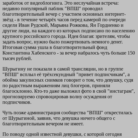
заработок от видеоблогинга. Это неслучайная встреча:
недавно популярный паблик "ВПШ" проводил
благотворительный вечер с участием основных интернет-
звёзд - в течение четырёх часов перед камерой по очереди
сидели Иван Рудской, Марьяна Рожкова, Ян Гордиенко и
другие люди, на каждого из которых подписано по населению
крупного российского города. Идея благая: зрителям, чтобы
задать вопрос, нужно было пожертвовать немного денег.
Итоговая сумма ушла в благотворительный фонд
Константина Хабенского - за вечер набралось чуть больше 150
тысяч рублей.
Шурыгину не показали в самой трансляции, но в группе
"ВПШ" всплыл её трёхсекундный "привет подписчикам", а
обойма закулисных снимков говорит о том, что девушку, судя
по радостным выражениям лиц блогеров, приняли
благосклонно. Кто-то даже выложил фото в свой "инстаграм",
прогнозируемо спровоцировав волну осуждения от
подписчиков.
Чуть позже администрация сообщества "ВПШ" открестилась
от Шурыгиной, заявив, что девушка ничего общего с
благотворительным вечером не имеет.
По поводу одной известной девушки, с которой сегодня