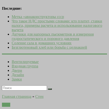
Последние:
Метка «авиаконструкторы ссср
Что такое НДС простыми словами: кто платит, ставки
налога, примеры расчета и использование налогового
вычета
Датчики для напорных пьезометров и измерения
гидростатического и порового давления
Соление сала в домашних условиях
Безглютеновый хлеб или борьба с целиакией
Вентилируемые
Входная группа
Двери
Дизайн
Замки
Главная страница
»
Стен
Стен