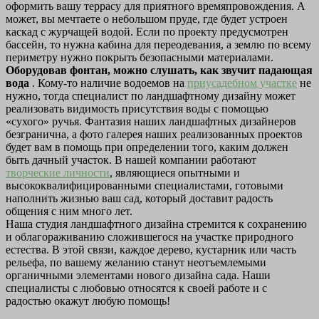
оформить вашу террасу для приятного времяпровождения. А
может, вы мечтаете о небольшом пруде, где будет устроен
каскад с журчащей водой. Если по проекту предусмотрен
бассейн, то нужна кабина для переодевания, а землю по всему
периметру нужно покрыть безопасными материалами.
Оборудовав фонтан, можно слушать, как звучит падающая
вода
. Кому-то наличие водоемов на
приусадебном участке
не
нужно, тогда специалист по ландшафтному дизайну может
реализовать видимость присутствия воды с помощью
«сухого» ручья. Фантазия наших ландшафтных дизайнеров
безгранична, а фото галерея наших реализованных проектов
будет вам в помощь при определении того, каким должен
быть дачный участок. В нашей компании работают
творческие личности
, являющиеся опытными и
высококвалифицированными специалистами, готовыми
наполнить жизнью ваш сад, который доставит радость
общения с ним много лет.
Наша студия ландшафтного дизайна стремится к сохранению
и облагораживанию сложившегося на участке природного
естества. В этой связи, каждое дерево, кустарник или часть
рельефа, по вашему желанию станут неотъемлемыми
органичными элементами нового дизайна сада.
Наши
специалисты с любовью относятся к своей работе и с
радостью окажут любую помощь!