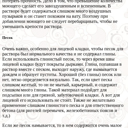
потерять прочность. Дело в том, что превышение количества
моющего сделает его завоздушенным и вспененным. В
растворе будет содержаться слишком много воздушных
пузырьков и он станет похожим на вату. Поэтому при
добавлении моющего не следует перебарщивать, чтобы не
уменьшить крепости раствора.
Песок
Очень важно, особенно для лицевой кладки, чтобы песок для
раствора был нормального качества и не содержал глины.
Если использовать глинистый песок, то через время швы
лицевой кладки будут покрыты дырками. Глина, попавшая в
раствор вместе с песком, выходит наружу, где вымывается
дождем и образует пустоты. Хороший (без глины) песок или
нет, легко определяется визуально. Так, если цвет песка
слишком желтый, то он не мытый, карьерный, и содержит
слишком много глины. Такой материал подойдет для
подсыпки или для грязной, забутовочной кладки. А вот для
лицевой его использовать не стоит. Также не желательно
применение слишком глинистого песка и для ответственного
бетона (для ригелей перемычек, железобетонных поясов и
т.д.)
Если же песок намывается, то в нем содержится очень малое