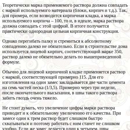
Теоретически марка применяемого раствора должна совпадать
с маркой используемого материала (блоки, кирпич и т.д.). Так,
для примера, если возводится кирпичная кладка, а марка
используемого кирпича – 100, то и, в идеале, марка раствора
должна совпадать с этой цифрой. В итоге получается
практически однородная цельная кирпичная конструкция.
Однако перегибать палку и стремиться к абсолютному
совпадению далеко не обязательно. Если в строительстве дома
используется лицевой кирпич, соответствующий марке 350,
раствор далеко не обязательно делать по вышеприведенной
формуле.
Обычно для лицевой кирпичной кладке применяется раствор
с маркой, соответствующей примерно 115. Для его
изготовления на один замес закладывается две части цемента
на семь частей песка (1/3,5). Примерно через три недели,
после окончательного высыхания, в швы такого раствора
забить гвоздь очень тяжело.
Не стоит думать, что увеличение цифры марки раствора
приводит и к обязательному увеличению его качества. При
замесе один к трем раствор будет слишком быстро
схватываться и поэтому работать с ним станет не слишком
удобно. Если же замес делается один к четырем, швы