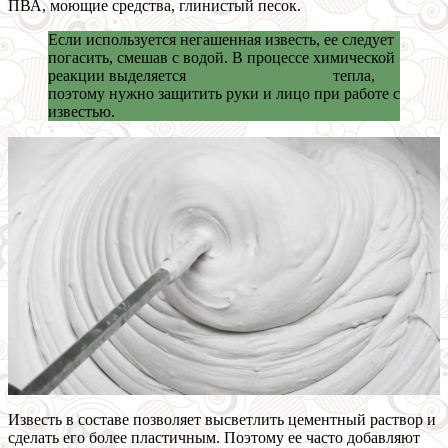
ПВА, моющие средства, глинистый песок.
Если используется негашенная известь, ее следует
погасить, смешав с водой. В процессе химической
реакции выделяется
большое количество
тепла,
поэтому нужно защитить руки и лицо при работе с
известью.
Известь в составе позволяет высветлить цементный раствор и
сделать его более пластичным. Поэтому ее часто добавляют