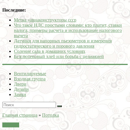
Последние:
Метка «авиаконструкторы ссср
Что такое НДС простыми словами: кто платит, ставки
налога, примеры расчета и использование налогового
вычета
Датчики для напорных пьезометров и измерения
гидростатического и порового давления
Соление сала в домашних условиях
Безглютеновый хлеб или борьба с целиакией
Вентилируемые
Входная группа
Двери
Дизайн
Замки
Главная страница
»
Потолка
Потолка