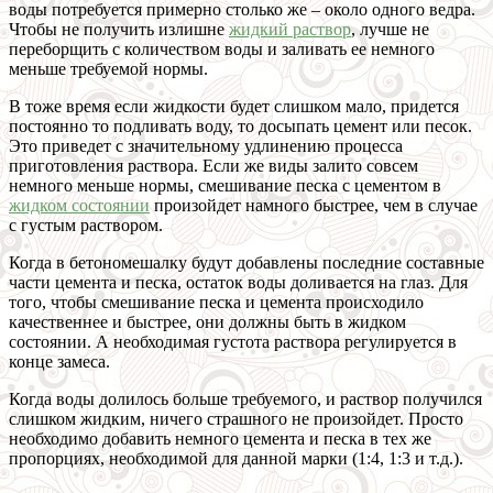
воды потребуется примерно столько же – около одного ведра.
Чтобы не получить излишне
жидкий раствор
, лучше не
переборщить с количеством воды и заливать ее немного
меньше требуемой нормы.
В тоже время если жидкости будет слишком мало, придется
постоянно то подливать воду, то досыпать цемент или песок.
Это приведет с значительному удлинению процесса
приготовления раствора. Если же виды залито совсем
немного меньше нормы, смешивание песка с цементом в
жидком состоянии
произойдет намного быстрее, чем в случае
с густым раствором.
Когда в бетономешалку будут добавлены последние составные
части цемента и песка, остаток воды доливается на глаз. Для
того, чтобы смешивание песка и цемента происходило
качественнее и быстрее, они должны быть в жидком
состоянии. А необходимая густота раствора регулируется в
конце замеса.
Когда воды долилось больше требуемого, и раствор получился
слишком жидким, ничего страшного не произойдет. Просто
необходимо добавить немного цемента и песка в тех же
пропорциях, необходимой для данной марки (1:4, 1:3 и т.д.).