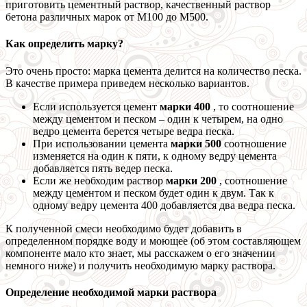
приготовить цементный раствор, качественный раствор
бетона различных марок от М100 до М500.
Как определить марку?
Это очень просто: марка цемента делится на количество песка.
В качестве примера приведем несколько вариантов.
Если используется цемент
марки 400
, то соотношение
между цементом и песком – один к четырем, на одно
ведро цемента берется четыре ведра песка.
При использовании цемента
марки 500
соотношение
изменяется на один к пяти, к одному ведру цемента
добавляется пять ведер песка.
Если же необходим раствор
марки 200
, соотношение
между цементом и песком будет один к двум. Так к
одному ведру цемента 400 добавляется два ведра песка.
К полученной смеси необходимо будет добавить в
определенном порядке воду и моющее (об этом составляющем
компоненте мало кто знает, мы расскажем о его значении
немного ниже) и получить необходимую марку раствора.
Определение необходимой марки раствора