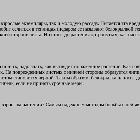
 взрослые экземпляры, так и молодую рассаду. Питается эта вре
 любит селиться в теплицах (недаром ее называют белокрылкой т
ней стороне листа. Но стоит до растения дотронуться, как насек
 понять, надо знать, как выглядит пораженное растение. Как гов
ек. На поврежденных листьях с нижней стороны образуется липка
а потом становится черной. Таким образом, белокрылка наносит д
ибель, если не принять срочные меры.
на взрослом растении? Самым надежным методом борьбы с ней яв