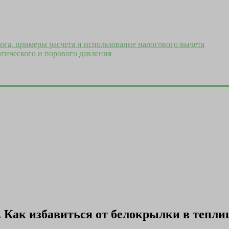
ога, примеры расчета и использование налогового вычета
тического и порового давления
 Как избавиться от белокрылки в тепли