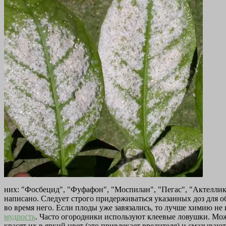
них: "Фосбецид", "Фуфафон", "Моспилан", "Пегас", "Актеллик
написано. Следует строго придерживаться указанных доз для 
во время него. Если плоды уже завязались, то лучше химию не
мудрость
. Часто огородники используют клеевые ловушки. Мож
красят их в яркий цвет (это привлекает вредителя) и смазыв