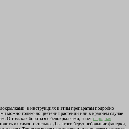
елокрылками, в инструкциях к этим препаратам подробно
ами можно только до цветения растений или в крайнем случае
м. О том, как бороться с белокрылками, знает
народная
овить их самостоятельно. Для этого берут небольшие фанерки,
вым маслом. Такие самодельные ловушки нужно через несколько