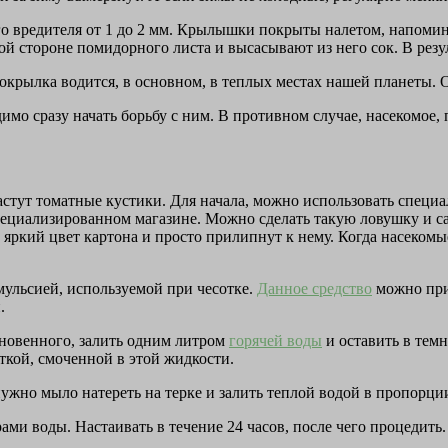
ого вредителя от 1 до 2 мм. Крылышки покрыты налетом, напоми
ой стороне помидорного листа и высасывают из него сок. В резу
окрылка водится, в основном, в теплых местах нашей планеты. 
мо сразу начать борьбу с ним. В противном случае, насекомое, 
растут томатные кустики. Для начала, можно использовать спец
пециализированном магазине. Можно сделать такую ловушку и с
 яркий цвет картона и просто прилипнут к нему. Когда насекомы
ульсией, используемой при чесотке.
Данное средство
можно прио
.
кновенного, залить одним литром
горячей воды
и оставить в тем
ткой, смоченной в этой жидкости.
жно мыло натереть на терке и залить теплой водой в пропорции 
трами воды. Настаивать в течение 24 часов, после чего процедит