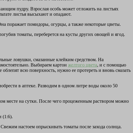
нающим пудру. Взрослая особь может отложить на листьях
льтате листья высыхают и опадают.
Она поражает помидоры, огурцы, а также некоторые цветы.
погубив томаты, переберется на кусты других овощей и ягод.
иальные ловушки, смазанные клейким средством. На
амостоятельно. Выбираем картон
желтого цвета
, и с помощью
е облепят всю поверхность, нужно ее протереть и вновь смазать
брести в аптеке. Разводим в одном литре воды около 50
ном месте на сутки. После чего процеженным раствором можно
(1:6).
ь. Свежим настоем опрыскивать томаты после захода солнца.