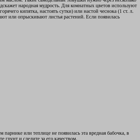
подскажет народная мудрость. Для комнатных цветов используют
орячего кипятка, настоять сутки) или настой чеснока (1 ст. л.
рают или опрыскивают листья растений. Если появилась
 парнике или теплице не появилась эта вредная бабочка, в
е грунт и следите за его качеством.