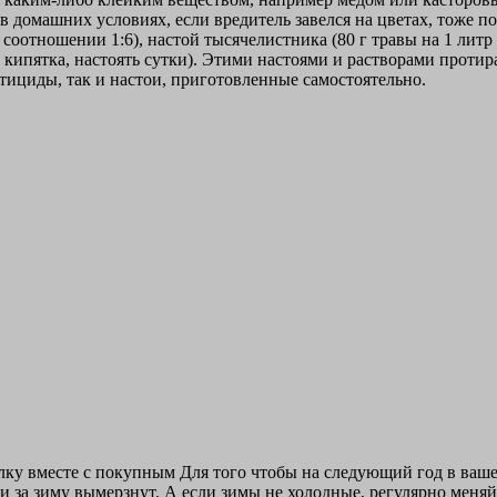
 в домашних условиях, если вредитель завелся на цветах, тоже 
соотношении 1:6), настой тысячелистника (80 г травы на 1 литр г
 кипятка, настоять сутки). Этими настоями и растворами проти
ктициды, так и настои, приготовленные самостоятельно.
ку вместе с покупным Для того чтобы на следующий год в вашем
и за зиму вымерзнут. А если зимы не холодные, регулярно меняйт