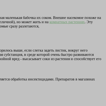
дная маленькая бабочка их соком. Внешне насекомое похоже на
епличной), но может жить и на
комнатных растениях
. Эту
омые сразу разлетаются,
орилось выше, если слегка задеть листик, вокруг него
я субстанция, в среде которой очень быстро развиваются
войной вред - высасывает соки из растения и способствует его
ляется обработка инсектицидами. Препаратов в магазинах