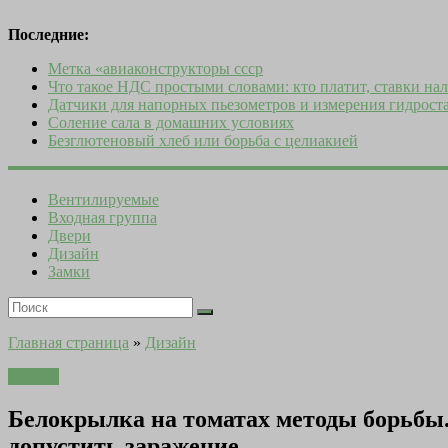
Последние:
Метка «авиаконструкторы ссср
Что такое НДС простыми словами: кто платит, ставки нал
Датчики для напорных пьезометров и измерения гидроста
Соление сала в домашних условиях
Безглютеновый хлеб или борьба с целиакией
Вентилируемые
Входная группа
Двери
Дизайн
Замки
Главная страница
»
Дизайн
Дизайн
Белокрылка на томатах методы борьбы.
допустить заражение