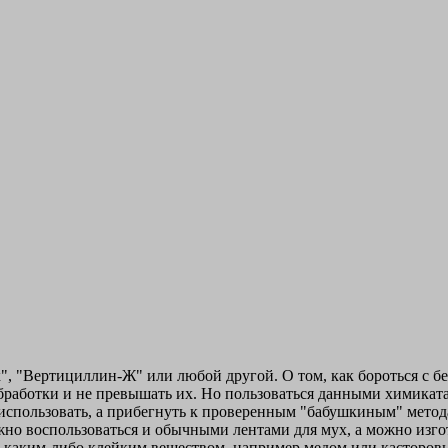
", "Вертициллин-Ж" или любой другой. О том, как бороться с б
обработки и не превышать их. Но пользоваться данными химикат
 использовать, а прибегнуть к проверенным "бабушкиным" метода
но воспользоваться и обычными лентами для мух, а можно изгот
ают каким-либо клейким веществом, например медом или касторо